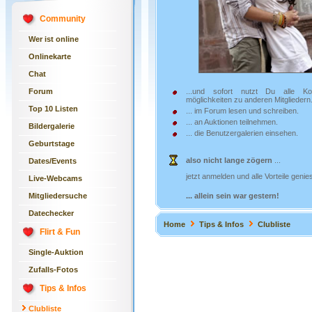
Community
Wer ist online
Onlinekarte
Chat
Forum
...und sofort nutzt Du alle Kon
möglichkeiten zu anderen Mitgliedern
Top 10 Listen
... im Forum lesen und schreiben.
... an Auktionen teilnehmen.
Bildergalerie
... die Benutzergalerien einsehen.
Geburtstage
also nicht lange zögern
...
Dates/Events
jetzt anmelden und alle
Vorteile geni
Live-Webcams
Mitgliedersuche
...
allein sein war gestern!
Datechecker
Home
Tips & Infos
Clubliste
Flirt & Fun
Single-Auktion
Zufalls-Fotos
Tips & Infos
Clubliste