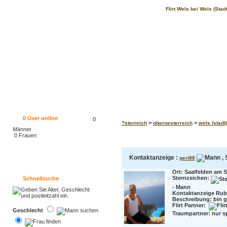
Flirt Wels bei Wels (Sta
0
User online
0
>
>
?sterreich
oberoesterreich
wels (stadt)
Männer
0 Frauen
Kontaktanzeige :
, 
geri88
Ort: Saalfelden am S
Sternzeichen:
Schnellsuche
- Mann
Kontaktanzeige Rub
Beschreibung:
bin g
Flirt Partner:
Geschlecht
Traumpartner:
nur sp
Fli