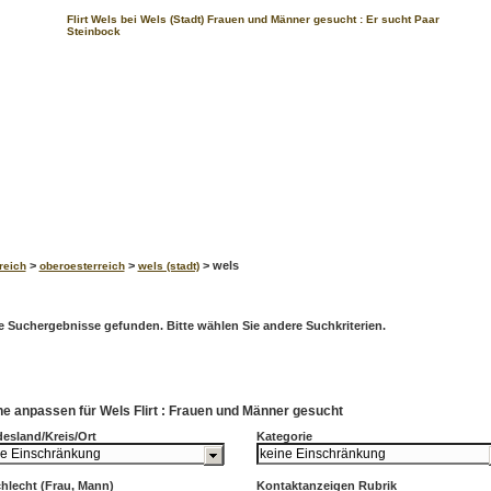
Flirt Wels bei Wels (Stadt) Frauen und Männer gesucht : Er sucht Paar
Steinbock
>
>
> wels
reich
oberoesterreich
wels (stadt)
e Suchergebnisse gefunden. Bitte wählen Sie andere Suchkriterien.
e anpassen für Wels Flirt : Frauen und Männer gesucht
esland/Kreis/Ort
Kategorie
hlecht (Frau, Mann)
Kontaktanzeigen Rubrik