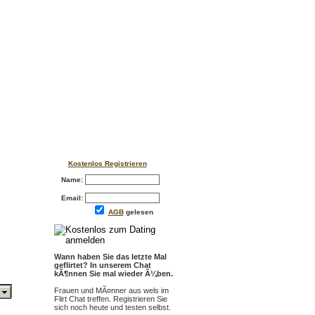
Kostenlos Registrieren
Name:
Email:
AGB
gelesen
Wann haben Sie das letzte Mal
geflirtet? In unserem Chat
kÃ¶nnen Sie mal wieder Ã¼ben.
Frauen und MÃ¤nner aus wels im
Flirt Chat treffen. Registrieren Sie
sich noch heute und testen selbst.