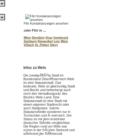
Flirt Kontaktanzeigen ansehen
oder Flirt in ...
Wien
Dornbirn
Graz
Innsbruck
Salzburg
Klagenfurt
Linz
Wels
Villach
St. Pölten
Steyr
Infos zu Wels
Die zweitgrÃ¶ÃŸte Stadt im
Bundesland OberÃ¶sterreich Wels
ist eine Statutarstadt. Das
bedeutet, Wels ist gleichzeitig Stadt
und Bezirk und beherbergt auch
noch den Verwaltungssitz des
Bezirks Wels-Land. Eine
Statutarstadt ist eine Stadt mit
einem eigenem Stadtrecht oder
auch Stadtstatut. Solche
StatutarstÃ¤dte existieren nur in
Tschechien und Ã–sterreich. Der
Status ist mit dem kreisfreier
deutscher StÃ¤dte vergleichbar.
Die Region rund um Wels war
schon in der frÃ¼hen Steinzeit und
wÃ¤hrend der RÃ¶merzeit