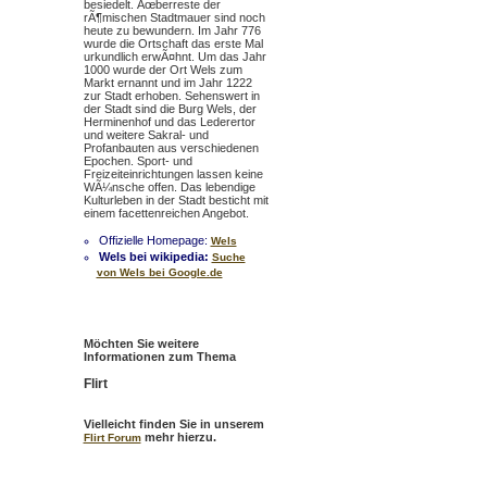
besiedelt. Ãœberreste der
rÃ¶mischen Stadtmauer sind noch
heute zu bewundern. Im Jahr 776
wurde die Ortschaft das erste Mal
urkundlich erwÃ¤hnt. Um das Jahr
1000 wurde der Ort Wels zum
Markt ernannt und im Jahr 1222
zur Stadt erhoben. Sehenswert in
der Stadt sind die Burg Wels, der
Herminenhof und das Lederertor
und weitere Sakral- und
Profanbauten aus verschiedenen
Epochen. Sport- und
Freizeiteinrichtungen lassen keine
WÃ¼nsche offen. Das lebendige
Kulturleben in der Stadt besticht mit
einem facettenreichen Angebot.
Offizielle Homepage:
Wels
Wels bei wikipedia:
Suche
von Wels bei Google.de
Möchten Sie weitere
Informationen zum Thema
Flirt
Vielleicht finden Sie in unserem
mehr hierzu.
Flirt Forum