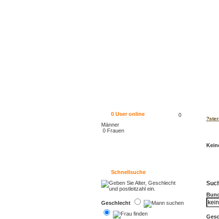
0
User online
0
?ster
Männer
0 Frauen
Kein
Schnellsuche
Such
Bund
Geschlecht
Gesc