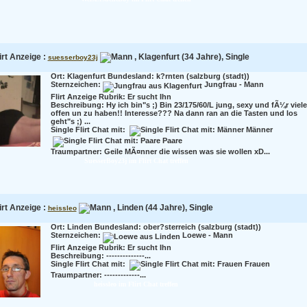
irt Anzeige :
, Klagenfurt (34 Jahre), Single
suesserboy23j
Ort: Klagenfurt Bundesland: k?rnten (salzburg (stadt))
Sternzeichen:
Jungfrau - Mann
Flirt Anzeige Rubrik: Er sucht Ihn
Beschreibung:
Hy ich bin"s ;) Bin 23/175/60/L jung, sexy und fÃ¼r viel
offen un zu haben!! Interesse??? Na dann ran an die Tasten und los
geht"s ;) ...
Single Flirt Chat mit:
Männer
Paare
Traumpartner:
Geile MÃ¤nner die wissen was sie wollen xD...
SuesserBoy23j im Flirt Chat treffen
irt Anzeige :
, Linden (44 Jahre), Single
heissleo
Ort: Linden Bundesland: ober?sterreich (salzburg (stadt))
Sternzeichen:
Loewe - Mann
Flirt Anzeige Rubrik: Er sucht Ihn
Beschreibung:
--------------...
Single Flirt Chat mit:
Frauen
Traumpartner:
-------------...
heissleo im Flirt Chat treffen