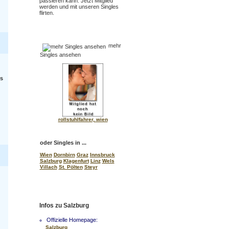
passieren kann. Jetzt Mitglied
werden und mit unseren Singles
flirten.
mehr
Singles ansehen
es
rollstuhlfahrer, wien
oder Singles in ...
Wien
Dornbirn
Graz
Innsbruck
Salzburg
Klagenfurt
Linz
Wels
Villach
St. Pölten
Steyr
Infos zu Salzburg
Offizielle Homepage:
Salzburg