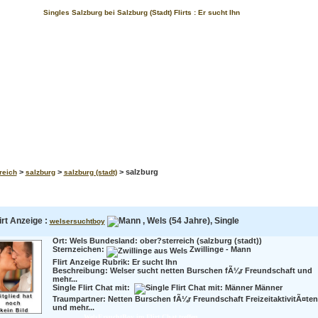
Singles Salzburg bei Salzburg (Stadt) Flirts : Er sucht Ihn
>
>
> salzburg
reich
salzburg
salzburg (stadt)
irt Anzeige :
, Wels (54 Jahre), Single
welsersuchtboy
Ort: Wels Bundesland: ober?sterreich (salzburg (stadt))
Sternzeichen:
Zwillinge - Mann
Flirt Anzeige Rubrik: Er sucht Ihn
Beschreibung:
Welser sucht netten Burschen fÃ¼r Freundschaft und
mehr...
Single Flirt Chat mit:
Männer
Traumpartner:
Netten Burschen fÃ¼r Freundschaft FreizeitaktivitÃ¤ten
und mehr...
WelsErsuchtBoy im Flirt Chat treffen