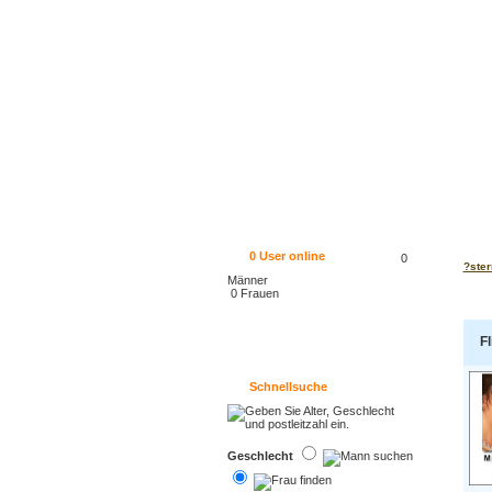
0
User online
0
?ster
Männer
0 Frauen
Fl
Schnellsuche
Geschlecht