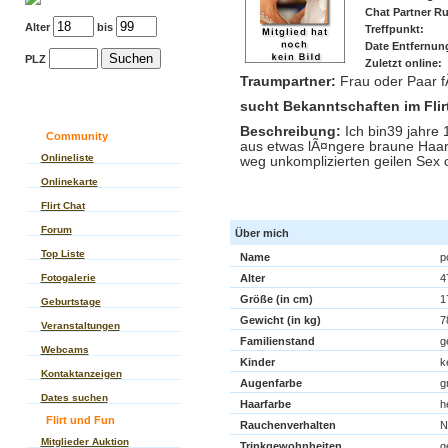
Chat Partner Ru
Alter
bis
Treffpunkt:
Date Entfernun
PLZ
Zuletzt online:
Traumpartner:
Frau oder Paar f
sucht Bekanntschaften im Flirt
Beschreibung:
Ich bin39 jahre 
Community
aus etwas lÃ¤ngere braune Haar
Onlineliste
weg unkomplizierten geilen Sex 
Onlinekarte
Im Flirt Chat pon
Flirt Chat
Forum
Über mich
Top Liste
Name
p
Fotogalerie
Alter
4
Größe (in cm)
1
Geburtstage
Gewicht (in kg)
7
Veranstaltungen
Familienstand
g
Webcams
Kinder
k
Kontaktanzeigen
Augenfarbe
g
Dates suchen
Haarfarbe
h
Flirt und Fun
Rauchenverhalten
N
Mitglieder Auktion
Trinkgewohnheiten
g