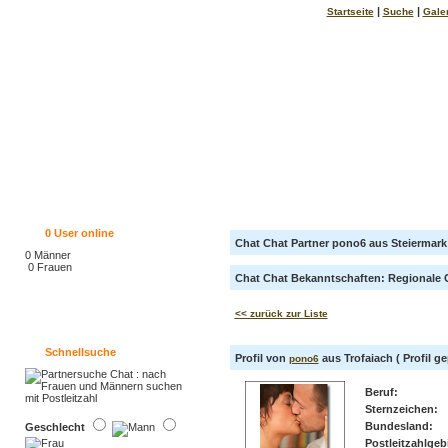
|
|
Startseite
Suche
Gale
0
User online
Chat Chat Partner pono6 aus Steiermark
0 Männer
0 Frauen
Chat Chat Bekanntschaften: Regionale Ch
<< zurück zur Liste
Schnellsuche
Profil von
aus Trofaiach ( Profil ge
pono6
Beruf:
Sternzeichen:
Bundesland:
Geschlecht
Postleitzahlgebi