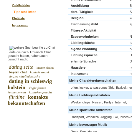
Zufallsbilder
Ausbildung
B
Tips und Infos
derz. Tätigkeit
S
Religion
k
Clubliste
Erscheinungsbild
s
Impressum
Fitness-Aktivität
m
Essgewohnheiten
N
Lieblingsküche
I
eigene Wohnung
n
Leute die nach Trofaiach Chat
Lieblingssprache
D
gesucht haben, haben auch
gesucht nach:
erlernte Sprache
D
dating seite
Haustiere
n
internet dating
bayern chat
kontakt singel
Instrument
n
singles mitgliedersuche
dating in schleswig
Meine Charaktereigenschaften
holstein
offen, locker, anpassungsfähig, flexibel, ne
single frauen
kennenlernen
kontakte gesucht
Meine Lieblingsaktivitäten
kontakte
flirtline
bekanntschaften
Weekendtrips, Reisen, Partys, Internet,
Meine sportliche Aktivitäten
Radsport, Wandern, Jogging, Ski, Inlineska
Meine bevorzugte Musik
Rock, Pop, House,