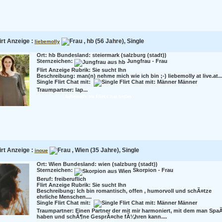
irt Anzeige :
, hb (56 Jahre), Single
liebemolly
Ort: hb Bundesland: steiermark (salzburg (stadt))
Sternzeichen:
Jungfrau - Frau
Flirt Anzeige Rubrik: Sie sucht Ihn
Beschreibung:
man(n) nehme mich wie ich bin ;-) liebemolly at live.at..
Single Flirt Chat mit:
Männer
Traumpartner:
lap...
liebemolly im Flirt Chat treffen
irt Anzeige :
, Wien (35 Jahre), Single
inoue
Ort: Wien Bundesland: wien (salzburg (stadt))
Sternzeichen:
Skorpion - Frau
Beruf:
freiberuflich
Flirt Anzeige Rubrik: Sie sucht Ihn
Beschreibung:
Ich bin romantisch, offen , humorvoll und schÃ¤tze
ehrliche Menschen....
Single Flirt Chat mit:
Männer
Traumpartner:
Einen Partner der mit mir harmoniert, mit dem man Spa
haben und schÃ¶ne GesprÃ¤che fÃ¼hren kann....