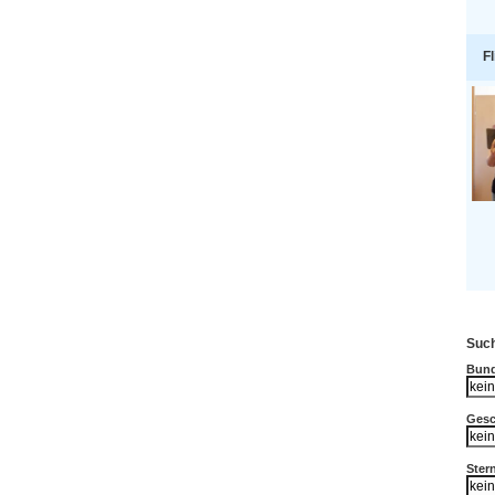
Fl
Such
Bund
Gesc
Ster