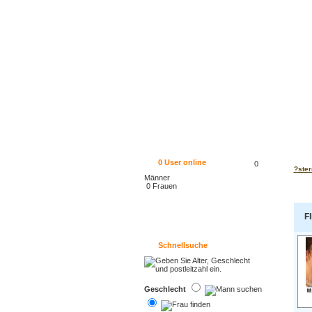
0
User online
0
?ster
Männer
0 Frauen
Fl
Schnellsuche
Geschlecht