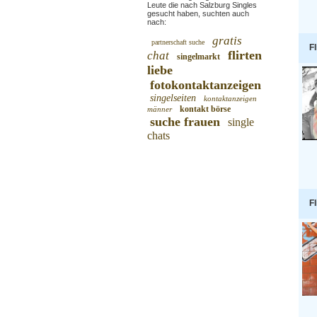
Leute die nach Salzburg Singles
gesucht haben, suchten auch
nach:
gratis
partnerschaft suche
Fl
flirten
chat
singelmarkt
liebe
fotokontaktanzeigen
singelseiten
kontaktanzeigen
kontakt börse
männer
suche frauen
single
chats
Fl