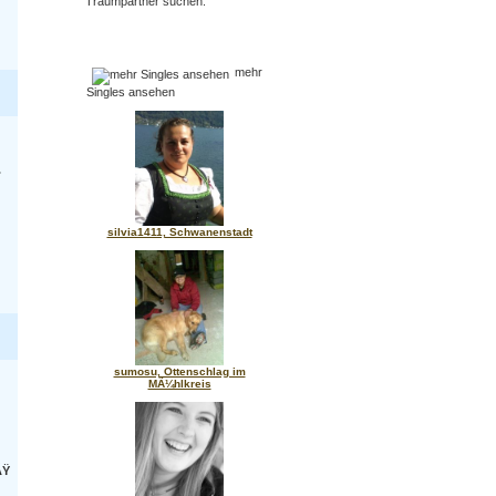
Traumpartner suchen.
mehr
Singles ansehen
.
silvia1411, Schwanenstadt
sumosu, Ottenschlag im
MÃ¼hlkreis
ÃŸ