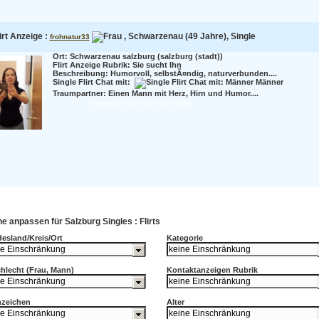
irt Anzeige :
, Schwarzenau (49 Jahre), Single
frohnatur33
Ort: Schwarzenau salzburg (salzburg (stadt))
Flirt Anzeige Rubrik: Sie sucht Ihn
Beschreibung:
Humorvoll, selbstÃ¤ndig, naturverbunden....
Single Flirt Chat mit:
Männer
Traumpartner:
Einen Mann mit Herz, Hirn und Humor....
frohnatur33 im Flirt Chat treffen
e anpassen für Salzburg Singles : Flirts
esland/Kreis/Ort
Kategorie
hlecht (Frau, Mann)
Kontaktanzeigen Rubrik
nzeichen
Alter