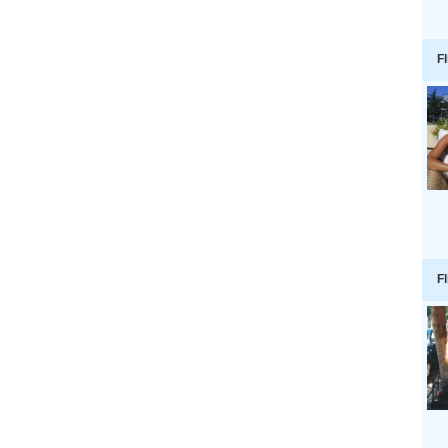
Fl
Fl