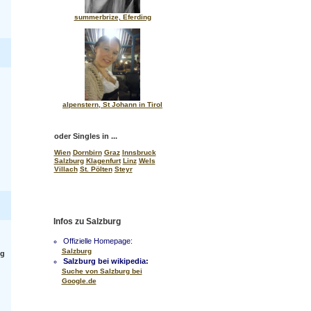
summerbrize, Eferding
alpenstern, St Johann in Tirol
oder Singles in ...
Wien
Dornbirn
Graz
Innsbruck
Salzburg
Klagenfurt
Linz
Wels
Villach
St. Pölten
Steyr
Infos zu Salzburg
Offizielle Homepage:
Salzburg
ig
Salzburg bei wikipedia:
Suche von Salzburg bei
Google.de