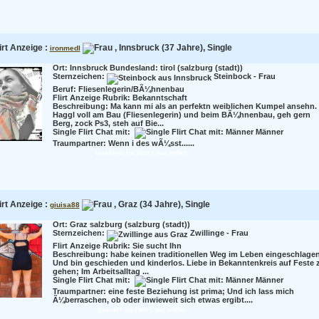
irt Anzeige :
, Innsbruck (37 Jahre), Single
ironmedl
Ort: Innsbruck Bundesland: tirol (salzburg (stadt))
Sternzeichen:
Steinbock - Frau
Beruf:
Fliesenlegerin/BÃ¼hnenbau
Flirt Anzeige Rubrik: Bekanntschaft
Beschreibung:
Ma kann mi als an perfektn weiblichen Kumpel ansehn.
Haggl voll am Bau (Fliesenlegerin) und beim BÃ¼hnenbau, geh gern
Berg, zock Ps3, steh auf Bie...
Single Flirt Chat mit:
Männer
Traumpartner:
Wenn i des wÃ¼sst......
IronMedl im Flirt Chat treffen
irt Anzeige :
, Graz (34 Jahre), Single
giuisa88
Ort: Graz salzburg (salzburg (stadt))
Sternzeichen:
Zwillinge - Frau
Flirt Anzeige Rubrik: Sie sucht Ihn
Beschreibung:
habe keinen traditionellen Weg im Leben eingeschlagen
Und bin geschieden und kinderlos. Liebe in Bekanntenkreis auf Feste 
gehen; Im Arbeitsalltag ...
Single Flirt Chat mit:
Männer
Traumpartner:
eine feste Beziehung ist prima; Und ich lass mich
Ã¼berraschen, ob oder inwieweit sich etwas ergibt....
giuisa88 im Flirt Chat treffen