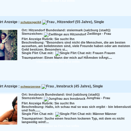
Inoue im Flirt Chat treffen
irt Anzeige :
, Hitzendorf (55 Jahre), Single
schutzengel44
Ort: Hitzendorf Bundesland: steiermark (salzburg (stadt))
Sternzeichen:
Zwillinge - Frau
Flirt Anzeige Rubrik: Sie sucht Ihn
Beschreibung:
"Besonders sind nicht die Menschen, die am besten
aussehen, am beliebtesten sind, viele Freunde haben oder am meisten
Geld besitzen. Besonders si...
Single Flirt Chat mit:
Frauen
Traumpartner:
Einen Mann der mich auf HÃ¤nden trÃ¤gt....
schutzengel44 im Flirt Chat treffen
irt Anzeige :
, Innsbruck (45 Jahre), Single
schwarzerose
Ort: Innsbruck Bundesland: tirol (salzburg (stadt))
Sternzeichen:
Jungfrau - Frau
Flirt Anzeige Rubrik: Sie sucht Ihn
Beschreibung:
Hallo, ich schau mal so was sich ergibt - bin lebenslust
und froh......
Single Flirt Chat mit:
Männer
Traumpartner:
Suche einen feschen lockeren Typ, mit dem es nicht
langweilig wird!...
schwarzerose im Flirt Chat treffen