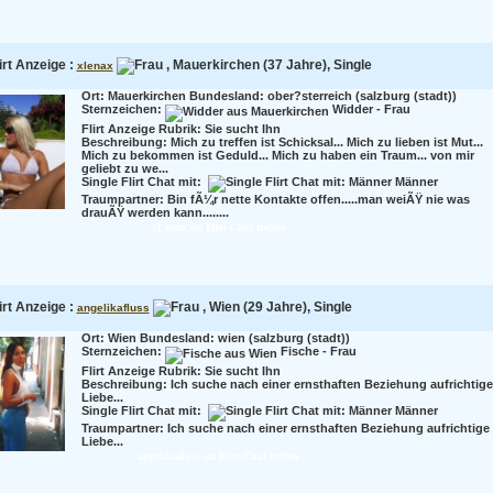
irt Anzeige :
, Mauerkirchen (37 Jahre), Single
xlenax
Ort: Mauerkirchen Bundesland: ober?sterreich (salzburg (stadt))
Sternzeichen:
Widder - Frau
Flirt Anzeige Rubrik: Sie sucht Ihn
Beschreibung:
Mich zu treffen ist Schicksal... Mich zu lieben ist Mut...
Mich zu bekommen ist Geduld... Mich zu haben ein Traum... von mir
geliebt zu we...
Single Flirt Chat mit:
Männer
Traumpartner:
Bin fÃ¼r nette Kontakte offen.....man weiÃŸ nie was
drauÃŸ werden kann........
xLenax im Flirt Chat treffen
irt Anzeige :
, Wien (29 Jahre), Single
angelikafluss
Ort: Wien Bundesland: wien (salzburg (stadt))
Sternzeichen:
Fische - Frau
Flirt Anzeige Rubrik: Sie sucht Ihn
Beschreibung:
Ich suche nach einer ernsthaften Beziehung aufrichtige
Liebe...
Single Flirt Chat mit:
Männer
Traumpartner:
Ich suche nach einer ernsthaften Beziehung aufrichtige
Liebe...
angelikafluss im Flirt Chat treffen