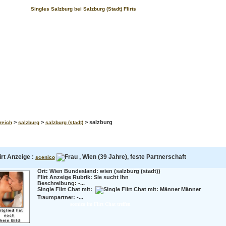
Singles Salzburg bei Salzburg (Stadt) Flirts
>
>
> salzburg
reich
salzburg
salzburg (stadt)
irt Anzeige :
, Wien (39 Jahre), feste Partnerschaft
scenico
Ort: Wien Bundesland: wien (salzburg (stadt))
Flirt Anzeige Rubrik: Sie sucht Ihn
Beschreibung:
-...
Single Flirt Chat mit:
Männer
Traumpartner:
-...
scenico im Flirt Chat treffen