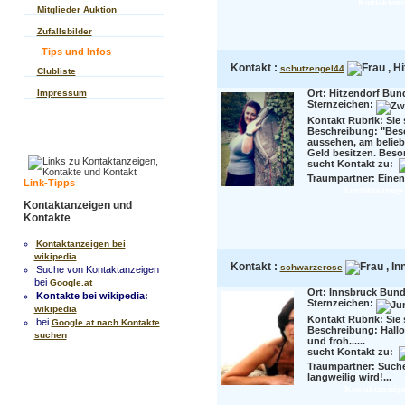
Kontaktanze
Mitglieder Auktion
Zufallsbilder
Tips und Infos
Kontakt :
, Hi
schutzengel44
Clubliste
Impressum
Ort: Hitzendorf Bun
Sternzeichen:
Kontakt Rubrik: Sie 
Beschreibung:
"Bes
aussehen, am belieb
Geld besitzen. Beson
sucht Kontakt zu:
Traumpartner:
Einen
Link-Tipps
Kontaktanzeige 
Kontaktanzeigen und
Kontakte
Kontaktanzeigen bei
wikipedia
Kontakt :
, In
schwarzerose
Suche von Kontaktanzeigen
bei
Google.at
Ort: Innsbruck Bunde
Kontakte bei wikipedia:
Sternzeichen:
wikipedia
Kontakt Rubrik: Sie 
bei
Google.at nach Kontakte
Beschreibung:
Hallo
suchen
und froh......
sucht Kontakt zu:
Traumpartner:
Suche
langweilig wird!...
Kontaktanzeige