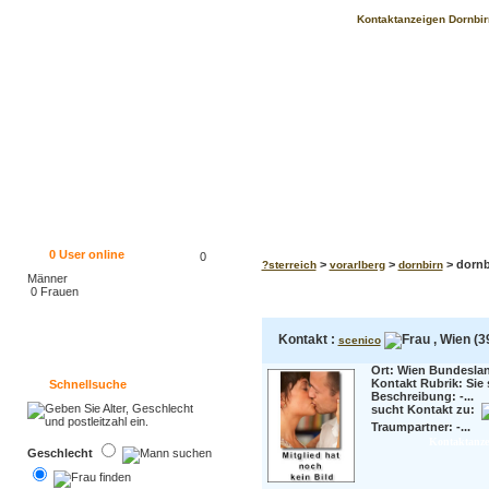
Kontaktanzeigen Dornbir
0
User online
0
>
>
> dornb
?sterreich
vorarlberg
dornbirn
Männer
0 Frauen
Kontakt :
, Wien (3
scenico
Ort: Wien Bundeslan
Kontakt Rubrik: Sie 
Schnellsuche
Beschreibung:
-...
sucht Kontakt zu:
Traumpartner:
-...
Kontaktanzei
Geschlecht