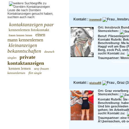
Leute die nach Dornbirn
Kontaktanzeigen gesucht haben,
suchten auch nach:
Kontakt :
, Innsbru
ironmedl
kontaktanzeigen paar
Ort: Innsbruck Bunde
kennenlernen fotokontakt
Sternzeichen:
einen
frauen kennen lernen
Beruf:
Fliesenleger
mann kennenlernen
Kontakt Rubrik: Bek
Beschreibung:
Ma k
kleinanzeigen
Haggl voll am Bau (
Berg, zock Ps3, steh 
bekanntschaften
deutsch
sucht Kontakt zu:
private
singles
Traumpartner:
Wenn 
kontaktanzeigen
Kontaktanzei
kennen lernen
sexy frauen
kennenlernen
flirt single
Kontakt :
, Graz (3
giuisa88
Ort: Graz vorarlberg
Sternzeichen:
Kontakt Rubrik: Sie 
Beschreibung:
habe
Und bin geschieden 
gehen; Im Arbeitsallt
sucht Kontakt zu:
Traumpartner:
eine 
Ã¼berraschen, ob ode
Kontaktanzei