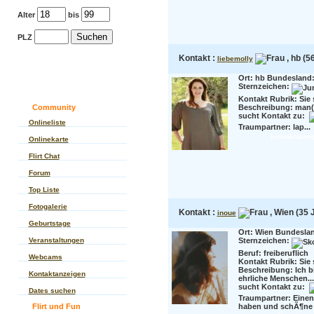
Alter
bis
PLZ
Kontakt :
, hb (5
liebemolly
Ort: hb Bundesland:
Sternzeichen:
Kontakt Rubrik: Sie 
Community
Beschreibung:
man(n
sucht Kontakt zu:
Onlineliste
Traumpartner:
lap...
Kontaktanzeig
Onlinekarte
Flirt Chat
Forum
Top Liste
Fotogalerie
Kontakt :
, Wien (35 
inoue
Geburtstage
Ort: Wien Bundeslan
Veranstaltungen
Sternzeichen:
Beruf:
freiberuflich
Webcams
Kontakt Rubrik: Sie 
Beschreibung:
Ich b
Kontaktanzeigen
ehrliche Menschen...
sucht Kontakt zu:
Dates suchen
Traumpartner:
Einen
Flirt und Fun
haben und schÃ¶ne 