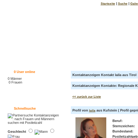
|
|
Startseite
Suche
Gale
0
User online
Kontaktanzeigen Kontakt laila aus Tirol
0 Männer
0 Frauen
Kontaktanzeigen Kontakte: Regionale Ko
<< zurück zur Liste
Schnellsuche
Profil von
aus Kufstein ( Profil geprü
laila
Beruf:
Sternzeichen:
Bundesland:
Geschlecht
Postleitzahlgebi