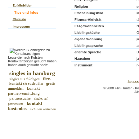
derz. Tätigkeit
r
Zufallsbilder
Religion
s
Tips und Infos
Erscheinungsbild
in
Clubliste
Fitness-Aktivität
t
Essgewohnheiten
N
Impressum
Lieblingsküche
G
eigene Wohnung
ja
Lieblingssprache
a
erlernte Sprache
D
Leute die nach Kufstein
Haustiere
ja
Kontaktanzeigen gesucht haben,
haben auch gesucht nach:
Instrument
n
singles in hamburg
flirts
singles aus thüringen
Impres
kontakt sie sucht ihn
gratis
kontakt
anmelden
© 2008 Flirt-Hunter - K
All
partnervermittlung
partnersuche
singles auf
kontakt
partnersuche
kostenlos
sich neu verlieben