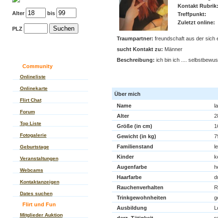
Kontakt Rubrik
Alter
bis
Treffpunkt:
Zuletzt online:
PLZ
Traumpartner:
freundschaft aus der sich e
sucht Kontakt zu:
Männer
Beschreibung:
ich bin ich .... selbstbew
Community
Kontaktanzeige von
Onlineliste
Onlinekarte
Über mich
Flirt Chat
Name
la
Forum
Alter
2
Top Liste
Größe (in cm)
1
Fotogalerie
Gewicht (in kg)
7
Familienstand
l
Geburtstage
Kinder
k
Veranstaltungen
Augenfarbe
h
Webcams
Haarfarbe
d
Kontaktanzeigen
Rauchenverhalten
R
Dates suchen
Trinkgewohnheiten
g
Flirt und Fun
Ausbildung
L
Mitglieder Auktion