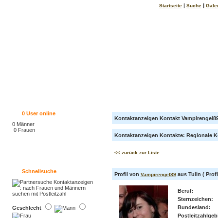
|
|
Startseite
Suche
Gale
0
User online
Kontaktanzeigen Kontakt Vampirengel89 
0 Männer
0 Frauen
Kontaktanzeigen Kontakte: Regionale Ko
<< zurück zur Liste
Schnellsuche
Profil von
aus Tulln ( Profi
Vampirengel89
Beruf:
Sternzeichen:
Bundesland:
Geschlecht
Postleitzahlgebi