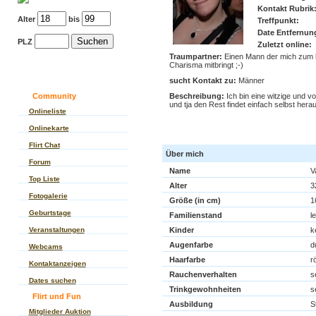
Kontakt Rubrik
Alter
bis
Treffpunkt:
Date Entfernun
PLZ
Zuletzt online:
Traumpartner:
Einen Mann der mich zum la
Charisma mitbringt ;-)
sucht Kontakt zu:
Männer
Community
Beschreibung:
Ich bin eine witzige und v
und tja den Rest findet einfach selbst herau
Onlineliste
Kontaktanzeige von Vam
Onlinekarte
Flirt Chat
Über mich
Forum
Name
V
Top Liste
Alter
3
Fotogalerie
Größe (in cm)
1
Geburtstage
Familienstand
l
Veranstaltungen
Kinder
k
Augenfarbe
d
Webcams
Haarfarbe
rö
Kontaktanzeigen
Rauchenverhalten
s
Dates suchen
Trinkgewohnheiten
s
Flirt und Fun
Ausbildung
S
Mitglieder Auktion