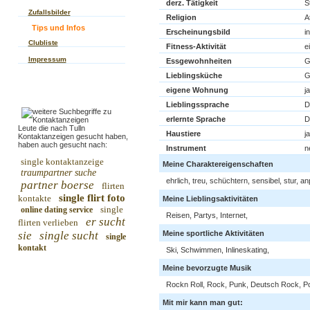
derz. Tätigkeit
S
Zufallsbilder
Religion
A
Tips und Infos
Erscheinungsbild
in
Clubliste
Fitness-Aktivität
e
Impressum
Essgewohnheiten
G
Lieblingsküche
G
eigene Wohnung
ja
Lieblingssprache
D
erlernte Sprache
D
Leute die nach Tulln
Haustiere
ja
Kontaktanzeigen gesucht haben,
haben auch gesucht nach:
Instrument
n
single kontaktanzeige
Meine Charaktereigenschaften
traumpartner suche
ehrlich, treu, schüchtern, sensibel, stur, 
partner boerse
flirten
single flirt foto
kontakte
Meine Lieblingsaktivitäten
single
online dating service
Reisen, Partys, Internet,
er sucht
flirten verlieben
sie
single sucht
Meine sportliche Aktivitäten
single
kontakt
Ski, Schwimmen, Inlineskating,
Meine bevorzugte Musik
Rockn Roll, Rock, Punk, Deutsch Rock, P
Mit mir kann man gut: