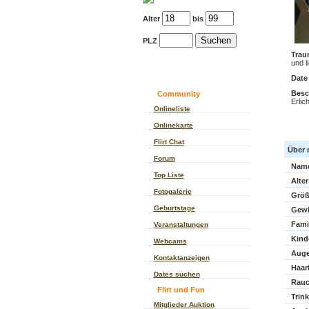
Alter
bis
PLZ
Trau
und l
Date
Besc
Community
Erlic
Onlineliste
Onlinekarte
Flirt Chat
Über 
Forum
Nam
Top Liste
Alter
Fotogalerie
Größ
Geburtstage
Gewi
Fami
Veranstaltungen
Kind
Webcams
Auge
Kontaktanzeigen
Haar
Dates suchen
Rauc
Flirt und Fun
Trin
Mitglieder Auktion