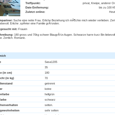
Treffpunkt:
privat, Kneipe, anderer Or
Date Entfernung:
bis zu 100 
Zuletzt online:
Heut
mpartner:
Suche eine nette Frau. Erliche Beziehung ich mÃ¶chte mich wieder verlieben. Zert
iebevoll. Erliche .spÃ¤ter eine Familie grÃ¼nden.
 gesucht mit:
Frauen
hreibung:
180 gross und 70kg schwer BlaugrÃ¼n Augen. Schwarze harre kurz Bin liebevoll
he. Zertlich. Romanic.
jetzt flirten mit Sasa1205
mich
e
Sasa1205
35
e (in cm)
180
cht (in kg)
70
lienstand
getrennt
er
keine
nfarbe
hellgrün
farbe
schwarz
henverhalten
selten.
kgewohnheiten
sehr selten