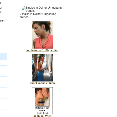
t,
KM
e
Singles in Deiner Umgebung
treffen.
lich
.
frechdachs81, Klagenfurt
angelikafluss, Wien
scenico, Wien