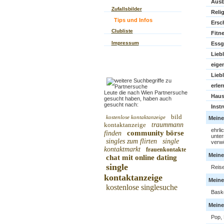
Ausb
Zufallsbilder
Reli
Tips und Infos
Ersc
Clubliste
Fitne
Impressum
Essg
Lieb
eige
Lieb
erle
Leute die nach Wien Partnersuche
Haus
gesucht haben, haben auch
gesucht nach:
Inst
bild
kostenlose kontaktanzeige
Meine
kontaktanzeige
traummann
ehrli
community börse
finden
unter
singles zum flirten
single
verw
kontaktmarkt
frauenkontakte
Meine
chat mit online dating
single
Reise
kontaktanzeige
Meine 
kostenlose singlesuche
Baske
Meine
Pop, 