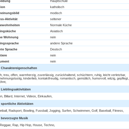
ildung
Hauptschule
gion
katholisch
heinungsbild
modisch
ss-Aktivität
seltener
ewohnheiten
Normale Küche
lingsküche
Asiatisch
ne Wohnung
nein
lingssprache
andere Sprache
rnte Sprache
Deutsch
tiere
nein
rument
nein
 Charaktereigenschaften
ch, treu, offen, warmherzig, zuverlässig, zurückhaltend, schüchtern, ruhig, leicht verletzbar,
nehmungslustig, kinderlieb, kontaktfreudig, romantisch, gemütlich, humorvoll, witzig, gepflegt,
öhnt,
 Lieblingsaktivitäten
n, Billard, Internet, Videos, Einkaufen,
sportliche Aktivitäten
tball, Radsport, Bowling, Fussball, Jogging, Surfen, Schwimmen, Golf, Baseball, Fitness,
 bevorzugte Musik
Reggae, Rap, Hip Hop, House, Techno,