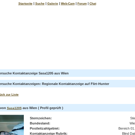
|
|
|
|
|
Startseite
Suche
Galerie
Web-Cam
Forum
Chat
ersuche Kontaktanzeige Sasa1205 aus Wien
ersuche Kontaktanzeigen: Regionale Kontaktanzeige auf Flirt-Hunter
ück zur Liste
l von
aus Wien ( Profil geprüft )
Sasa1205
Sternzeichen:
Sti
Bundesland:
Wie
Postleitzahlgebiet:
Bereich 01.
Kontaktanzeige Rubrik:
Blind Da