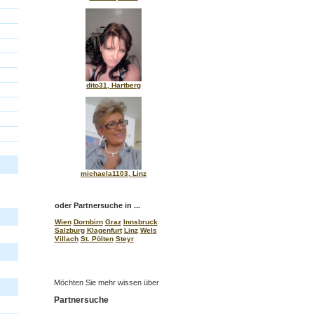
dito31, Hartberg
michaela1103, Linz
oder Partnersuche in ...
Wien
Dornbirn
Graz
Innsbruck
Salzburg
Klagenfurt
Linz
Wels
Villach
St. Pölten
Steyr
Möchten Sie mehr wissen über
Partnersuche