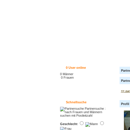
0
User online
Partn
0 Männer
0 Frauen
Partn
<< zur
Schnellsuche
Profi
Geschlecht