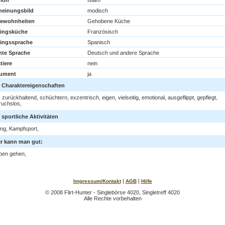
gion
Islam
heinungsbild
modisch
ewohnheiten
Gehobene Küche
lingsküche
Französisch
lingssprache
Spanisch
rnte Sprache
Deutsch und andere Sprache
tiere
nein
rument
ja
 Charaktereigenschaften
, zurückhaltend, schüchtern, exzentrisch, eigen, vielseitig, emotional, ausgeflippt, gepflegt,
ruchslos,
sportliche Aktivitäten
ng, Kampfsport,
ir kann man gut:
pen gehen,
|
|
Impressum/Kontakt
AGB
Hilfe
© 2008 Flirt-Hunter - Singlebörse 4020, Singletreff 4020
Alle Rechte vorbehalten