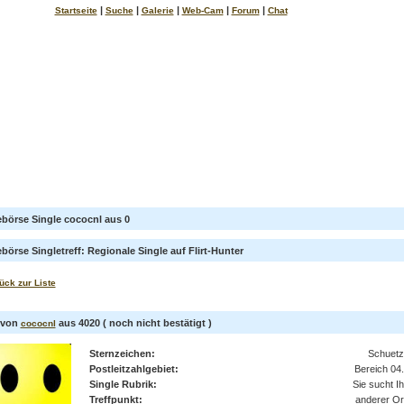
|
|
|
|
|
Startseite
Suche
Galerie
Web-Cam
Forum
Chat
ebörse Single cococnl aus 0
börse Singletreff: Regionale Single auf Flirt-Hunter
ück zur Liste
l von
aus 4020 ( noch nicht bestätigt )
cococnl
Sternzeichen:
Schuetz
Postleitzahlgebiet:
Bereich 04.
Single Rubrik:
Sie sucht I
Treffpunkt:
anderer Or