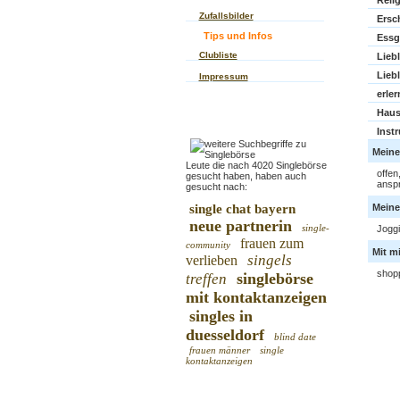
Reli
Zufallsbilder
Ersc
Tips und Infos
Essg
Clubliste
Lieb
Lieb
Impressum
erle
Haus
Inst
Meine
Leute die nach 4020 Singlebörse
offen
gesucht haben, haben auch
ansp
gesucht nach:
single chat bayern
Meine 
neue partnerin
single-
Joggi
frauen zum
community
Mit m
singels
verlieben
shop
singlebörse
treffen
mit kontaktanzeigen
singles in
duesseldorf
blind date
frauen männer
single
kontaktanzeigen