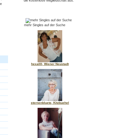
die kostenlose Mitgliedschaft aus.
e
mehr Singles auf der Suche
hexallll, Wiener Neustadt
sternenbluete, Kitzbuehel