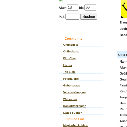
Alter
bis
PLZ
Trau
such
Besc
Community
Onlineliste
Onlinekarte
Über 
Flirt Chat
Nam
Forum
Alter
Top Liste
Größ
Fotogalerie
Gewi
Fami
Geburtstage
Kind
Veranstaltungen
Auge
Webcams
Haar
Kontaktanzeigen
Rauc
Dates suchen
Trin
Flirt und Fun
Ausb
Mitglieder Auktion