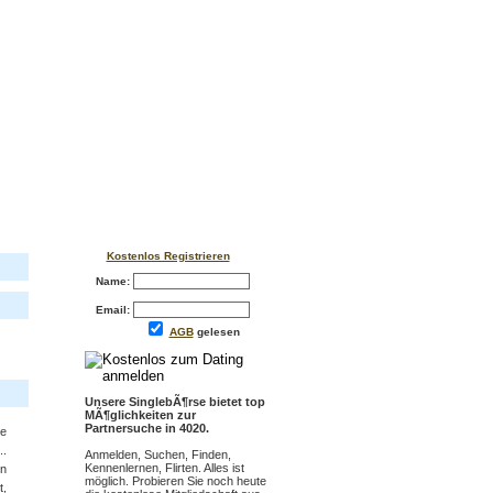
Kostenlos Registrieren
Name:
Email:
AGB
gelesen
Unsere SinglebÃ¶rse bietet top
MÃ¶glichkeiten zur
Partnersuche in 4020.
e
..
Anmelden, Suchen, Finden,
Kennenlernen, Flirten. Alles ist
hn
möglich. Probieren Sie noch heute
t,