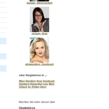
bonita1, Ebreichsdorf
viviann, Graz
whowonders, Innsbruck
oder Singlebörse in ...
Wien
Dornbirn
Graz
Innsbruck
Salzburg
Klagenfurt
Linz
Wels
Villach
St. Pölten
Steyr
Möchten Sie mehr wissen über
Singlebörse