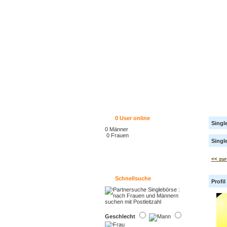
0
User online
Singl
0 Männer
0 Frauen
Single
<< zur
Schnellsuche
Profi
Geschlecht