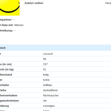
Zuletzt online:
Heut
mpartner:
--
t Date mit:
Männer
hreibung:
--
cococnl in SinglebÃ¶rse treffen
mich
e
cococnl
90
e (in cm)
157
cht (in kg)
51
lienstand
ledig
er
keine
nfarbe
hellblau
farbe
dunkelblond
henverhalten
Nichtraucher
kgewohnheiten
nie
ildung
sonstiges