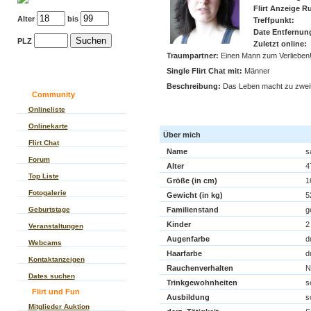
Flirt Anzeige Ru
Alter
bis
Treffpunkt:
Date Entfernun
PLZ
Zuletzt online:
Traumpartner:
Einen Mann zum Verlieben!
Single Flirt Chat mit:
Männer
Beschreibung:
Das Leben macht zu zweit 
Community
sabsi38 im Flirt C
Onlineliste
Onlinekarte
Über mich
Flirt Chat
Name
s
Forum
Alter
4
Top Liste
Größe (in cm)
1
Fotogalerie
Gewicht (in kg)
5
Geburtstage
Familienstand
g
Kinder
2
Veranstaltungen
Augenfarbe
d
Webcams
Haarfarbe
d
Kontaktanzeigen
Rauchenverhalten
N
Dates suchen
Trinkgewohnheiten
s
Flirt und Fun
Ausbildung
s
Mitglieder Auktion