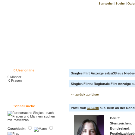
|
|
Startseite
Suche
Gale
0
User online
Singles Flirt Anzeige sabsi38 aus Nieder
0 Männer
0 Frauen
Singles Flirts: Regionale Flirt Anzeige au
<< zurück zur Liste
Schnellsuche
Profil von
aus Tulln an der Donau 
sabsi38
Beruf:
Sternzeichen:
Bundesland:
Geschlecht
Postleitzahlgebi