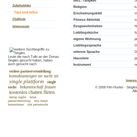
derz. Tätigkeit
S
Zufallsbilder
Religion
k
Tips und Infos
Erscheinungsbild
m
Clubliste
Fitness-Aktivität
s
Essgewohnheiten
N
Impressum
Lieblingsküche
I
eigene Wohnung
ja
Lieblingssprache
D
erlernte Sprache
D
Leute die nach Tulln an der Donau
Haustiere
ja
Singles gesucht haben, haben
auch gesucht nach:
Instrument
n
seriöse partnervermittlung
kontaktanzeigen sie sucht sie
single plattform
Impres
single
bekanntschaft frauen
sucht
© 2008 Flirt-Hunter - Single
All
kostenlos chatten flirten
dating singles
heirat
partnervermittlung
sexy frauen
kennenlernen
chat partnersuche