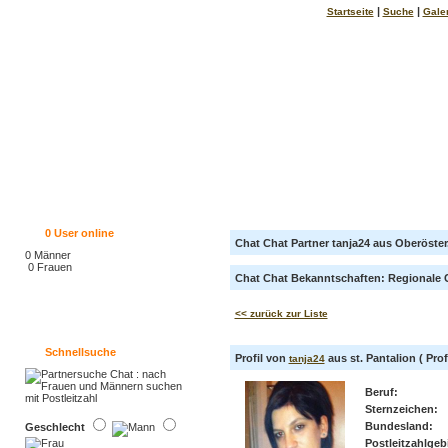
|
|
Startseite
Suche
Gale
0
User online
Chat Chat Partner tanja24 aus Oberöster
0 Männer
0 Frauen
Chat Chat Bekanntschaften: Regionale Ch
<< zurück zur Liste
Schnellsuche
Profil von
aus st. Pantalion ( Prof
tanja24
Beruf:
Sternzeichen:
Bundesland:
Geschlecht
Postleitzahlgebi