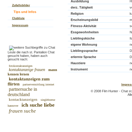
Ausbildung
H
Zufallsbilder
derz. Tätigkeit
v
Tips und Infos
Religion
k
Clubliste
Erscheinungsbild
m
Impressum
Fitness-Aktivität
s
Essgewohnheiten
N
Lieblingsküche
I
eigene Wohnung
n
Lieblingssprache
D
Leute die nach st. Pantalion Chat
gesucht haben, haben auch
erlernte Sprache
D
gesucht nach:
Haustiere
n
fotokontaktanzeigen
kontaktanzeige frauen
Instrument
n
mann
kennen lernen
kontaktanzeigen zum
flirten
partnervermittlung internet
Impres
partnersuche in
© 2008 Flirt-Hunter - Chat st
deutschland
All
kontacktanzeigen
singleboerse
ich suche liebe
hannover
frauen suche