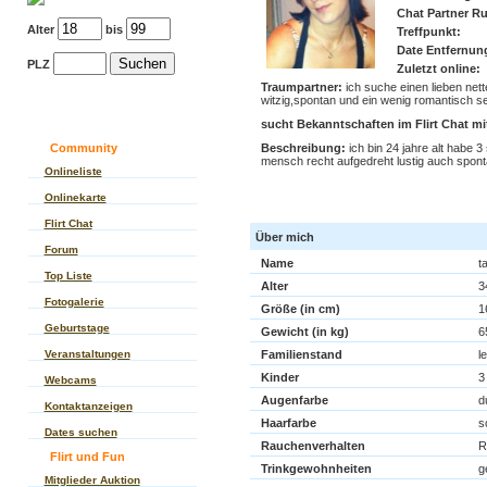
Chat Partner Ru
Alter
bis
Treffpunkt:
Date Entfernun
PLZ
Zuletzt online:
Traumpartner:
ich suche einen lieben nett
witzig,spontan und ein wenig romantisch se
sucht Bekanntschaften im Flirt Chat mi
Community
Beschreibung:
ich bin 24 jahre alt habe 3
mensch recht aufgedreht lustig auch spont
Onlineliste
Im Flirt Chat tanj
Onlinekarte
Flirt Chat
Über mich
Forum
Name
t
Top Liste
Alter
3
Fotogalerie
Größe (in cm)
1
Geburtstage
Gewicht (in kg)
6
Veranstaltungen
Familienstand
l
Kinder
3
Webcams
Augenfarbe
d
Kontaktanzeigen
Haarfarbe
s
Dates suchen
Rauchenverhalten
R
Flirt und Fun
Trinkgewohnheiten
g
Mitglieder Auktion