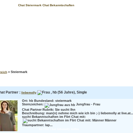
Chat Steiermark Chat Bekanntschaften
> Steiermark
reich
hat Partner :
, hb (56 Jahre), Single
liebemolly
Ort: hb Bundesland: steiermark
Sternzeichen:
Jungfrau - Frau
Chat Partner Rubrik: Sie sucht Ihn
Beschreibung:
man(n) nehme mich wie ich bin ;-) liebemolly at live.at..
sucht Bekanntschaften im Flirt Chat mit:
Männer
Traumpartner:
lap...
Im Flirt Chat liebemolly treffen