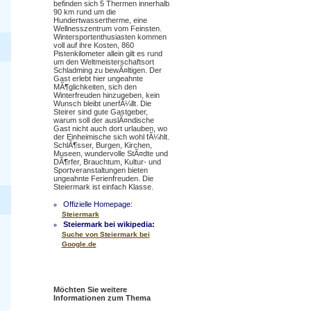
befinden sich 5 Thermen innerhalb
90 km rund um die
Hundertwassertherme, eine
Wellnesszentrum vom Feinsten.
Wintersportenthusiasten kommen
voll auf ihre Kosten, 860
Pistenkilometer allein gilt es rund
um den Weltmeisterschaftsort
Schladming zu bewÃ¤ltigen. Der
Gast erlebt hier ungeahnte
MÃ¶glichkeiten, sich den
Winterfreuden hinzugeben, kein
Wunsch bleibt unerfÃ¼llt. Die
Steirer sind gute Gastgeber,
warum soll der auslÃ¤ndische
Gast nicht auch dort urlauben, wo
der Einheimische sich wohl fÃ¼hlt.
SchlÃ¶sser, Burgen, Kirchen,
Museen, wundervolle StÃ¤dte und
DÃ¶rfer, Brauchtum, Kultur- und
Sportveranstaltungen bieten
ungeahnte Ferienfreuden. Die
Steiermark ist einfach Klasse.
Offizielle Homepage:
Steiermark
Steiermark bei wikipedia:
Suche von Steiermark bei
Google.de
Möchten Sie weitere
Informationen zum Thema