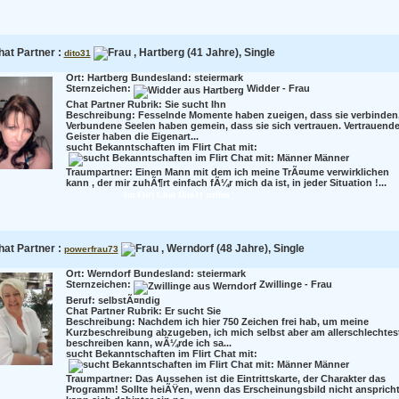
hat Partner :
, Hartberg (41 Jahre), Single
dito31
Ort: Hartberg Bundesland: steiermark
Sternzeichen:
Widder - Frau
Chat Partner Rubrik: Sie sucht Ihn
Beschreibung:
Fesselnde Momente haben zueigen, dass sie verbinden
Verbundene Seelen haben gemein, dass sie sich vertrauen. Vertrauend
Geister haben die Eigenart...
sucht Bekanntschaften im Flirt Chat mit:
Männer
Traumpartner:
Einen Mann mit dem ich meine TrÃ¤ume verwirklichen
kann , der mir zuhÃ¶rt einfach fÃ¼r mich da ist, in jeder Situation !...
Im Flirt Chat Dito31 treffen
hat Partner :
, Werndorf (48 Jahre), Single
powerfrau73
Ort: Werndorf Bundesland: steiermark
Sternzeichen:
Zwillinge - Frau
Beruf:
selbstÃ¤ndig
Chat Partner Rubrik: Er sucht Sie
Beschreibung:
Nachdem ich hier 750 Zeichen frei hab, um meine
Kurzbeschreibung abzugeben, ich mich selbst aber am allerschlechtes
beschreiben kann, wÃ¼rde ich sa...
sucht Bekanntschaften im Flirt Chat mit:
Männer
Traumpartner:
Das Aussehen ist die Eintrittskarte, der Charakter das
Programm! Sollte heiÃŸen, wenn das Erscheinungsbild nicht anspricht