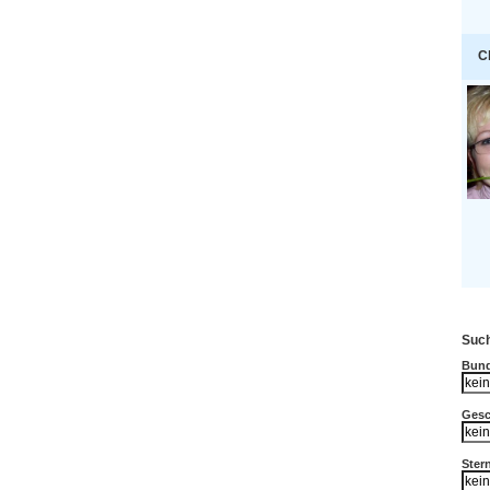
C
Such
Bund
Gesc
Ster