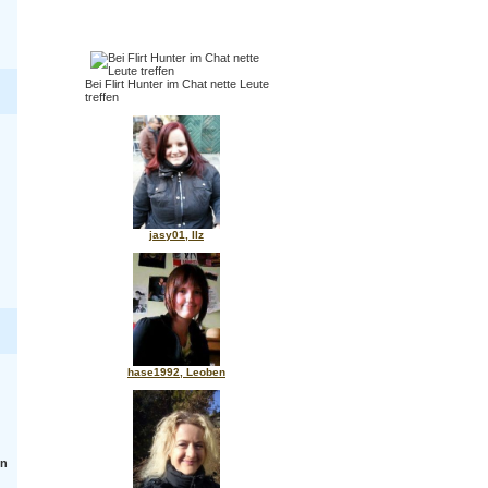
Bei Flirt Hunter im Chat nette Leute
treffen
jasy01, Ilz
hase1992, Leoben
nn