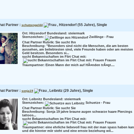
hat Partner :
, Hitzendorf (55 Jahre), Single
schutzengel44
Ort: Hitzendorf Bundesland: steiermark
Sternzeichen:
Zwillinge - Frau
Chat Partner Rubrik: Sie sucht Ihn
Beschreibung:
"Besonders sind nicht die Menschen, die am besten
aussehen, am beliebtesten sind, viele Freunde haben oder am meisten
Geld besitzen. Besonders si...
sucht Bekanntschaften im Flirt Chat mit:
Frauen
Traumpartner:
Einen Mann der mich auf HÃ¤nden trÃ¤gt....
Im Flirt Chat schutzengel44 treffen
hat Partner :
, Leibnitz (29 Jahre), Single
sonja19
Ort: Leibnitz Bundesland: steiermark
Sternzeichen:
Schuetze - Frau
Chat Partner Rubrik: Sie sucht Sie
Beschreibung:
Sonja 19 jahre braune augen schwarze haare Piercings
tattoos...
sucht Bekanntschaften im Flirt Chat mit:
Frauen
Traumpartner:
eine ehrliche liebevoll frau mit der man spass haben ka
und die hinnter miir steht und eine ernste beziehung wil...