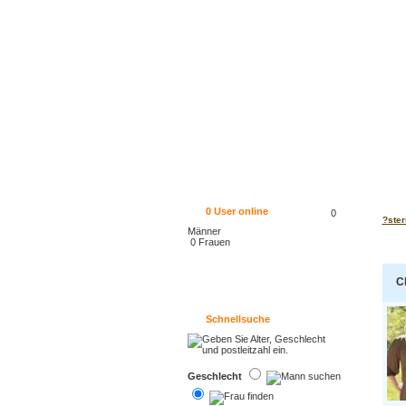
0
User online
0
?ster
Männer
0 Frauen
C
Schnellsuche
Geschlecht