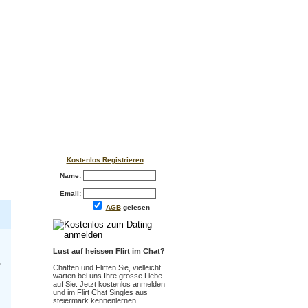
Kostenlos Registrieren
Name:
Email:
AGB
gelesen
Lust auf heissen Flirt im Chat?
.
Chatten und Flirten Sie, vielleicht
warten bei uns Ihre grosse Liebe
auf Sie. Jetzt kostenlos anmelden
und im Flirt Chat Singles aus
steiermark kennenlernen.