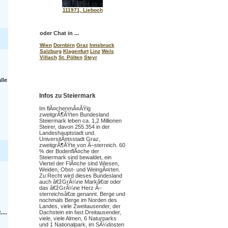
111971, Lieboch
oder Chat in ...
Wien
Dornbirn
Graz
Innsbruck
Salzburg
Klagenfurt
Linz
Wels
Villach
St. Pölten
Steyr
lle
Infos zu Steiermark
Im flÃ¤chenmÃ¤ÃŸig
zweitgrÃ¶ÃŸten Bundesland
Steiermark leben ca. 1,2 Millionen
Steirer, davon 255.354 in der
Landeshauptstadt und
UniversitÃ¤tsstadt Graz,
zweitgrÃ¶ÃŸte von Ã–sterreich. 60
% der BodenflÃ¤che der
Steiermark sind bewaldet, ein
Viertel der FlÃ¤che sind Wiesen,
Weiden, Obst- und WeingÃ¤rten.
Zu Recht wird dieses Bundesland
auch â€žGrÃ¼ne Markâ€œ oder
das â€žGrÃ¼ne Herz Ã–
sterreichsâ€œ genannt. Berge und
nochmals Berge im Norden des
Landes, viele Zweitausender, der
...
Dachstein ein fast Dreitausender,
viele, viele Almen, 6 Naturparks
und 1 Nationalpark, im SÃ¼dosten