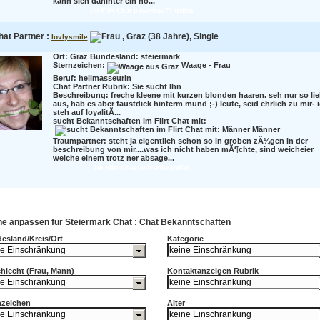
kann sich dahinter ein no...
Im Flirt Chat powerfrau73 treffen
hat Partner :
, Graz (38 Jahre), Single
lovlysmile
Ort: Graz Bundesland: steiermark
Sternzeichen:
Waage - Frau
Beruf:
heilmasseurin
Chat Partner Rubrik: Sie sucht Ihn
Beschreibung:
freche kleene mit kurzen blonden haaren. seh nur so li
aus, hab es aber faustdick hinterm mund ;-) leute, seid ehrlich zu mir- 
steh auf loyalitÃ...
sucht Bekanntschaften im Flirt Chat mit:
Männer
Traumpartner:
steht ja eigentlich schon so in groben zÃ¼gen in der
beschreibung von mir....was ich nicht haben mÃ¶chte, sind weicheier
welche einem trotz ner absage...
Im Flirt Chat lovlysmile treffen
e anpassen für Steiermark Chat : Chat Bekanntschaften
esland/Kreis/Ort
Kategorie
hlecht (Frau, Mann)
Kontaktanzeigen Rubrik
nzeichen
Alter