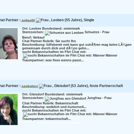
hat Partner :
, Leoben (55 Jahre), Single
anibas66
Ort: Leoben Bundesland: steiermark
Sternzeichen:
Schuetze - Frau
Beruf:
Verkauf
Chat Partner Rubrik: Sie sucht Ihn
Beschreibung:
hilfsbereit nett kann gut zuhÃ¶ren mag keine LÃ¼gen
gemeinsam durch dick und dÃ¼nn gehn...
sucht Bekanntschaften im Flirt Chat mit:
Männer
Traumpartner:
was fixes wenns passt...
Im Flirt Chat Anibas66 treffen
hat Partner :
, Gleisdorf (53 Jahre), feste Partnerschaft
sandraherz
Ort: Gleisdorf Bundesland: steiermark
Sternzeichen:
Jungfrau - Frau
Chat Partner Rubrik: Bekanntschaft
Beschreibung:
weiblich und humorvoll...
sucht Bekanntschaften im Flirt Chat mit:
Männer
Traumpartner:
bekanntschaft...
Im Flirt Chat sandraherz treffen