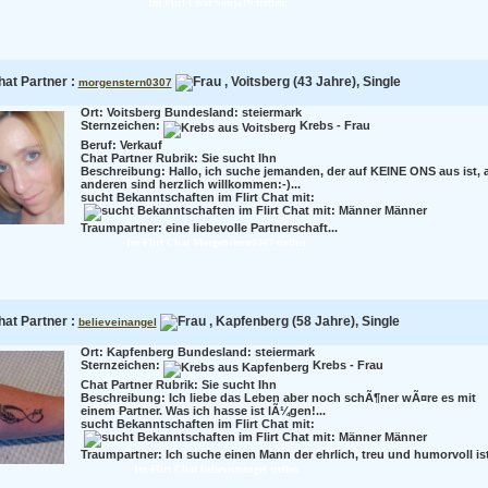
Im Flirt Chat Sonja19 treffen
hat Partner :
, Voitsberg (43 Jahre), Single
morgenstern0307
Ort: Voitsberg Bundesland: steiermark
Sternzeichen:
Krebs - Frau
Beruf:
Verkauf
Chat Partner Rubrik: Sie sucht Ihn
Beschreibung:
Hallo, ich suche jemanden, der auf KEINE ONS aus ist, a
anderen sind herzlich willkommen:-)...
sucht Bekanntschaften im Flirt Chat mit:
Männer
Traumpartner:
eine liebevolle Partnerschaft...
Im Flirt Chat Morgenstern0307 treffen
hat Partner :
, Kapfenberg (58 Jahre), Single
believeinangel
Ort: Kapfenberg Bundesland: steiermark
Sternzeichen:
Krebs - Frau
Chat Partner Rubrik: Sie sucht Ihn
Beschreibung:
Ich liebe das Leben aber noch schÃ¶ner wÃ¤re es mit
einem Partner. Was ich hasse ist lÃ¼gen!...
sucht Bekanntschaften im Flirt Chat mit:
Männer
Traumpartner:
Ich suche einen Mann der ehrlich, treu und humorvoll ist.
Im Flirt Chat believeinangel treffen