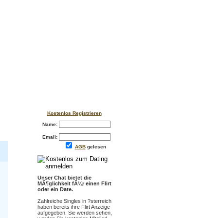
Kostenlos Registrieren
Name:
Email:
AGB
gelesen
Unser Chat bietet die
MÃ¶glichkeit fÃ¼r einen Flirt
oder ein Date.
Zahlreiche Singles in ?sterreich
haben bereits ihre Flirt Anzeige
aufgegeben. Sie werden sehen,