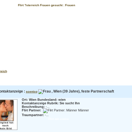
Flirt ?sterreich Frauen gesucht : Frauen
reich
ontaktanzeige :
, Wien (39 Jahre), feste Partnerschaft
scenico
Ort: Wien Bundesland: wien
Kontaktanzeige Rubrik: Sie sucht Ihn
Beschreibung:
-...
Flirt Partner:
Männer
Traumpartner:
-...
Flirt mit scenico