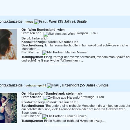
ontaktanzeige :
, Wien (35 Jahre), Single
inoue
Ort: Wien Bundesland: wien
Sternzeichen:
Skorpion - Frau
Beruf:
freiberuflich
Kontaktanzeige Rubrik: Sie sucht Ihn
Beschreibung:
Ich bin romantisch, offen , humorvoll und schÃ¤tze ehrliche
Menschen....
Flirt Partner:
Männer
Traumpartner:
Einen Partner der mit mir harmoniert, mit dem man SpaÃŸ h
und schÃ¶ne GesprÃ¤che fÃ¼hren kann....
Flirt mit Inoue
ontaktanzeige :
, Hitzendorf (55 Jahre), Single
schutzengel44
Ort: Hitzendorf Bundesland: steiermark
Sternzeichen:
Zwillinge - Frau
Kontaktanzeige Rubrik: Sie sucht Ihn
Beschreibung:
"Besonders sind nicht die Menschen, die am besten ausseh
am beliebtesten sind, viele Freunde haben oder am meisten Geld besitzen.
Besonders si...
Flirt Partner:
Frauen
Traumpartner:
Einen Mann der mich auf HÃ¤nden trÃ¤gt....
Flirt mit schutzengel44