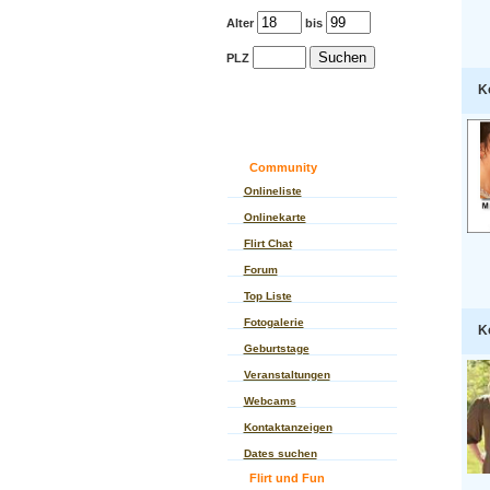
Alter
bis
PLZ
K
Community
Onlineliste
Onlinekarte
Flirt Chat
Forum
Top Liste
Fotogalerie
K
Geburtstage
Veranstaltungen
Webcams
Kontaktanzeigen
Dates suchen
Flirt und Fun