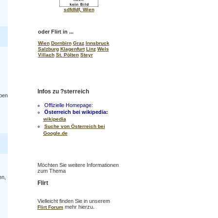
sdfdfdf, Wien
oder Flirt in ...
Wien
Dornbirn
Graz
Innsbruck
Salzburg
Klagenfurt
Linz
Wels
Villach
St. Pölten
Steyr
Infos zu ?sterreich
aben
Offizielle Homepage:
Österreich bei wikipedia:
wikipedia
Suche von Österreich bei
Google.de
Möchten Sie weitere Informationen
zum Thema
en,
Flirt
Vielleicht finden Sie in unserem
mehr hierzu.
Flirt Forum