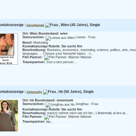
ontaktanzeige :
, Wien (40 Jahre), Single
boredpanda
Ort: Wien Bundesland: wien
Sternzeichen:
Loewe - Frau
Beruf:
Marketing
Kontaktanzeige Rubrik: Sie sucht Ihn
Beschreibung:
Business, economics, marketing, science, politics, arts, mus
languages, ... Choose your favourite topics. :-)...
Flirt Partner:
Männer
Traumpartner:
Just a nice person....
Flirt mit boredpanda
ontaktanzeige :
, hb (56 Jahre), Single
liebemolly
Ort: hb Bundesland: steiermark
Sternzeichen:
Jungfrau - Frau
Kontaktanzeige Rubrik: Sie sucht Ihn
Beschreibung:
man(n) nehme mich wie ich bin ;-) liebemolly at live.at...
Flirt Partner:
Männer
Traumpartner:
lap...
Flirt mit liebemolly