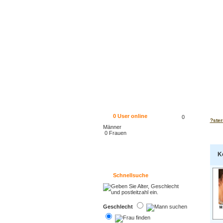
0
User online
0
?ster
Männer
0 Frauen
K
Schnellsuche
Geschlecht