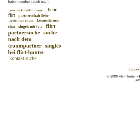
haben, suchten auch nach:
liebe
private kontaktanzeigen
flirt
partnerschaft liebe
kennenlernen
kostenlose chatts
flirt
chat
singels mit foto
partnersuche
suche
nach dem
traumpartner
singles
bei flirt-hunter
kontakt suche
Impres
© 2008 Flirt-Hunter -
All