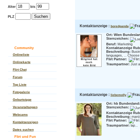
Alter
bis
PLZ
Kontaktanzeige :
boredpanda
Ort: Wien Bundesla
Sternzeichen:
Beruf:
Marketing
Community
Kontaktanzeige Rubr
Beschreibung:
Busin
Onlineliste
languages, ... Choose y
Flirt Partner:
Onlinekarte
Traumpartner:
Just a
Flirt 
Flirt Chat
Forum
Top Liste
Fotogalerie
Kontaktanzeige :
liebemolly
Geburtstage
Ort: hb Bundesland:
Veranstaltungen
Sternzeichen:
Kontaktanzeige Rubr
Webcams
Beschreibung:
man(n
Flirt Partner:
Kontaktanzeigen
Traumpartner:
lap...
Dates suchen
Flirt 
Flirt und Fun