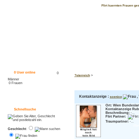
Flirt kaernten Frauen ge
0
User online
0
>
?sterreich
Männer
0 Frauen
Kontaktanzeige :
,
scenico
Ort: Wien Bundesla
Kontaktanzeige Rubr
Schnellsuche
Beschreibung:
-...
Flirt Partner:
Traumpartner:
-...
Flir
Geschlecht