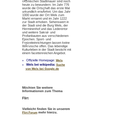
rÃ¶mischen Stadtmauer sind noch
heute zu bewundern. Im Jahr 776
wurde die Ortschaft das erste Mal
urkundlich erwÃ¤hnt. Um das Jahr
1000 wurde der Ort Wels zum
Markt ernannt und im Jahr 1222
zur Stadt erhoben. Sehenswert in
der Stadt sind die Burg Wels, der
Herminenhof und das Lederertor
und weitere Sakral- und
Profanbauten aus verschiedenen
Epochen. Sport- und
Freizeiteinrichtungen lassen keine
WÃ¼nsche offen. Das lebendige
Kulturleben in der Stadt besticht mit
einem facettenreichen Angebot.
Offizielle Homepage:
Wels
Wels bei wikipedia:
Suche
von Wels bei Google.de
Möchten Sie weitere
Informationen zum Thema
Flirt
Vielleicht finden Sie in unserem
mehr hierzu.
Flirt Forum