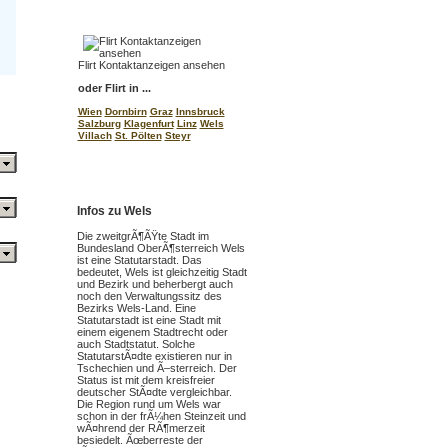
Flirt Kontaktanzeigen ansehen
oder Flirt in ...
Wien
Dornbirn
Graz
Innsbruck
Salzburg
Klagenfurt
Linz
Wels
Villach
St. Pölten
Steyr
Infos zu Wels
Die zweitgrÃ¶ÃŸte Stadt im
Bundesland OberÃ¶sterreich Wels
ist eine Statutarstadt. Das
bedeutet, Wels ist gleichzeitig Stadt
und Bezirk und beherbergt auch
noch den Verwaltungssitz des
Bezirks Wels-Land. Eine
Statutarstadt ist eine Stadt mit
einem eigenem Stadtrecht oder
auch Stadtstatut. Solche
StatutarstÃ¤dte existieren nur in
Tschechien und Ã–sterreich. Der
Status ist mit dem kreisfreier
deutscher StÃ¤dte vergleichbar.
Die Region rund um Wels war
schon in der frÃ¼hen Steinzeit und
wÃ¤hrend der RÃ¶merzeit
besiedelt. Ãœberreste der