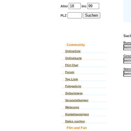
Alter
bis
PLZ
Such
Bund
Community
Onlineliste
Gesc
Onlinekarte
Flirt Chat
Ster
Forum
Top Liste
Fotogalerie
Geburtstage
Veranstaltungen
Webcams
Kontaktanzeigen
Dates suchen
Flirt und Fun