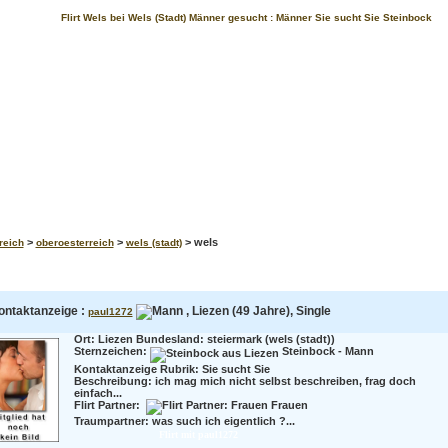
Flirt Wels bei Wels (Stadt) Männer gesucht : Männer Sie sucht Sie Steinbock
>
>
> wels
reich
oberoesterreich
wels (stadt)
ontaktanzeige :
, Liezen (49 Jahre), Single
paul1272
Ort: Liezen Bundesland: steiermark (wels (stadt))
Sternzeichen:
Steinbock - Mann
Kontaktanzeige Rubrik: Sie sucht Sie
Beschreibung:
ich mag mich nicht selbst beschreiben, frag doch
einfach...
Flirt Partner:
Frauen
Traumpartner:
was such ich eigentlich ?...
Flirt mit paul1272