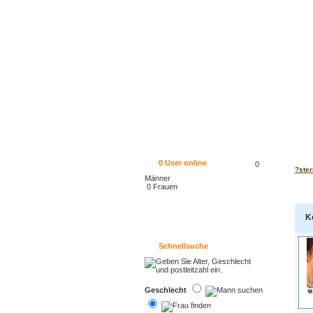
0
User online
0
?ster
Männer
0 Frauen
K
Schnellsuche
Geschlecht