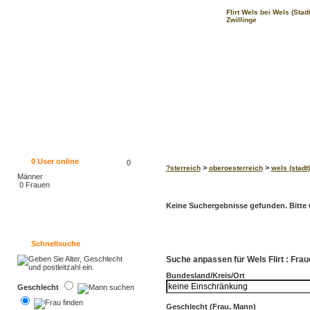
Flirt Wels bei Wels (Sta
Zwillinge
0
User online
0
>
>
?sterreich
oberoesterreich
wels (stadt)
Männer
0 Frauen
Keine Suchergebnisse gefunden. Bitte w
Schnellsuche
Suche anpassen für Wels Flirt : Fra
Bundesland/Kreis/Ort
Geschlecht
Geschlecht (Frau, Mann)