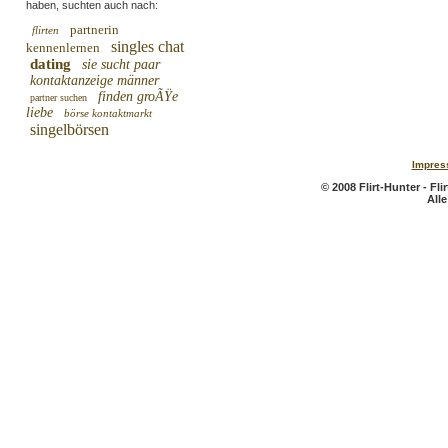
haben, suchten auch nach:
partnerin
flirten
singles chat
kennenlernen
dating
sie sucht paar
kontaktanzeige männer
finden groÃŸe
partner suchen
liebe
börse kontaktmarkt
singelbörsen
Impres
© 2008 Flirt-Hunter - Fl
All