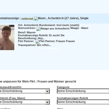
ontaktanzeige :
, Achenkirch (27 Jahre), Single
spiderpati
Ort: Achenkirch Bundesland: tirol (wels (stadt))
Sternzeichen:
Waage - Mann
Beruf:
Maurer
Kontaktanzeige Rubrik: Er sucht Sie
Beschreibung:
Hey...
Flirt Partner:
Frauen
Traumpartner:
Bin offen...
Flirt mit Spiderpati
e anpassen für Wels Flirt : Frauen und Männer gesucht
esland/Kreis/Ort
Kategorie
hlecht (Frau, Mann)
Kontaktanzeigen Rubrik
nzeichen
Alter