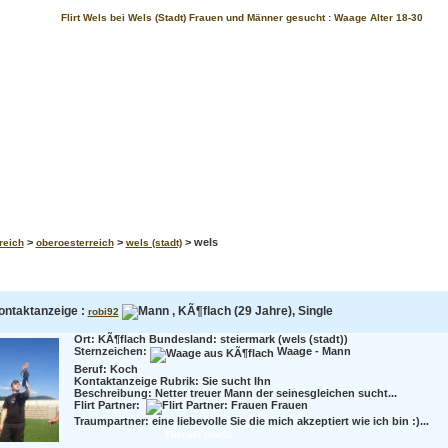
Flirt Wels bei Wels (Stadt) Frauen und Männer gesucht : Waage Alter 18-30
>
>
> wels
reich
oberoesterreich
wels (stadt)
ontaktanzeige :
, KÃ¶flach (29 Jahre), Single
robi92
Ort: KÃ¶flach Bundesland: steiermark (wels (stadt))
Sternzeichen:
Waage - Mann
Beruf:
Koch
Kontaktanzeige Rubrik: Sie sucht Ihn
Beschreibung:
Netter treuer Mann der seinesgleichen sucht...
Flirt Partner:
Frauen
Traumpartner:
eine liebevolle Sie die mich akzeptiert wie ich bin :)...
Flirt mit robi92