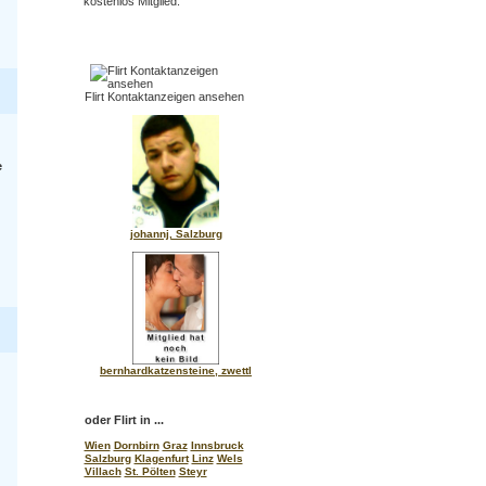
kostenlos Mitglied.
Flirt Kontaktanzeigen ansehen
e
johannj, Salzburg
bernhardkatzensteine, zwettl
oder Flirt in ...
Wien
Dornbirn
Graz
Innsbruck
Salzburg
Klagenfurt
Linz
Wels
Villach
St. Pölten
Steyr