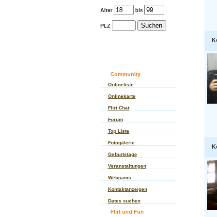
Alter
bis
PLZ
K
Community
Onlineliste
Onlinekarte
Flirt Chat
Forum
Top Liste
Fotogalerie
K
Geburtstage
Veranstaltungen
Webcams
Kontaktanzeigen
Dates suchen
Flirt und Fun