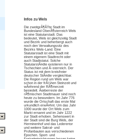
Infos zu Wels
Die zweitgrÃ¶ÃŸte Stadt im
Bundesland OberÃ¶sterreich Wels
ist eine Statutarstadt. Das
bedeutet, Wels ist gleichzeitig Stadt
und Bezirk und beherbergt auch
noch den Verwaltungssitz des
Bezirks Wels-Land. Eine
Statutarstadt ist eine Stadt mit
einem eigenem Stadtrecht oder
auch Stadtstatut. Solche
StatutarstÃ¤dte existieren nur in
Tschechien und Ã–sterreich. Der
Status ist mit dem kreisfreier
deutscher StÃ¤dte vergleichbar.
Die Region rund um Wels war
schon in der frÃ¼hen Steinzeit und
wÃ¤hrend der RÃ¶merzeit
besiedelt. Ãœberreste der
rÃ¶mischen Stadtmauer sind noch
heute zu bewundern. Im Jahr 776
wurde die Ortschaft das erste Mal
urkundlich erwÃ¤hnt. Um das Jahr
1000 wurde der Ort Wels zum
Markt ernannt und im Jahr 1222
zur Stadt erhoben. Sehenswert in
der Stadt sind die Burg Wels, der
Herminenhof und das Lederertor
und weitere Sakral- und
Profanbauten aus verschiedenen
Epochen. Sport- und
Freizeiteinrichtungen lassen keine