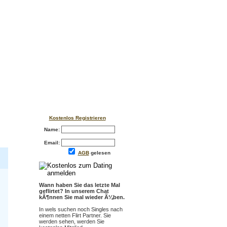
Kostenlos Registrieren
Name:
Email:
AGB
gelesen
Wann haben Sie das letzte Mal
geflirtet? In unserem Chat
kÃ¶nnen Sie mal wieder Ã¼ben.
In wels suchen noch Singles nach
einem netten Flirt Partner. Sie
werden sehen, werden Sie