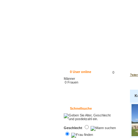
0
User online
0
?ster
Männer
0 Frauen
K
Schnellsuche
Geschlecht