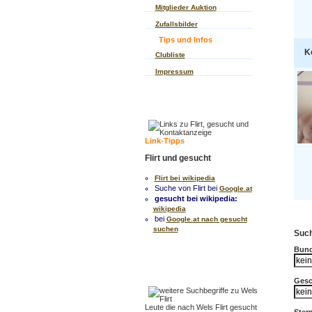
Mitglieder Auktion
Zufallsbilder
Tips und Infos
K
Clubliste
Impressum
Link-Tipps
Flirt und gesucht
Flirt bei wikipedia
Suche von Flirt bei
Google.at
gesucht bei wikipedia:
wikipedia
bei
Google.at nach gesucht
suchen
Such
Bund
Gesc
Leute die nach Wels Flirt gesucht
Ster