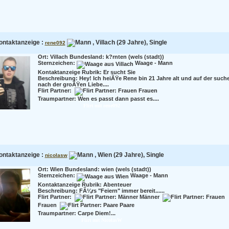
ontaktanzeige :
, Villach (29 Jahre), Single
rene092
Ort: Villach Bundesland: k?rnten (wels (stadt))
Sternzeichen:
Waage - Mann
Kontaktanzeige Rubrik: Er sucht Sie
Beschreibung:
Hey! Ich heiÃŸe Rene bin 21 Jahre alt und auf der such
nach der groÃŸen Liebe....
Flirt Partner:
Frauen
Traumpartner:
Wen es passt dann passt es....
Flirt mit rene092
ontaktanzeige :
, Wien (29 Jahre), Single
nicolasw
Ort: Wien Bundesland: wien (wels (stadt))
Sternzeichen:
Waage - Mann
Kontaktanzeige Rubrik: Abenteuer
Beschreibung:
FÃ¼rs "Feiern" immer bereit......
Flirt Partner:
Männer
Frauen
Paare
Traumpartner:
Carpe Diem!...
Flirt mit NicolasW