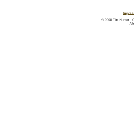
Impres
© 2008 Flirt-Hunter - 
All