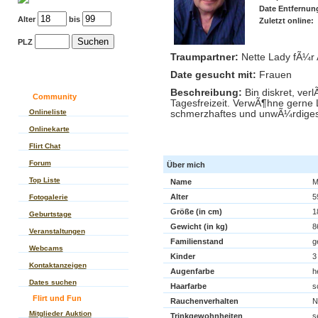
Date Entfernun
Alter
bis
Zuletzt online:
PLZ
Traumpartner:
Nette Lady fÃ¼r 
Date gesucht mit:
Frauen
Beschreibung:
Bin diskret, ve
Community
Tagesfreizeit. VerwÃ¶hne gerne 
Onlineliste
schmerzhaftes und unwÃ¼rdiges 
Onlinekarte
Kontakt zu Magicey
Flirt Chat
Forum
Über mich
Top Liste
Name
M
Alter
5
Fotogalerie
Größe (in cm)
1
Geburtstage
Gewicht (in kg)
8
Veranstaltungen
Familienstand
g
Webcams
Kinder
3
Kontaktanzeigen
Augenfarbe
h
Dates suchen
Haarfarbe
s
Flirt und Fun
Rauchenverhalten
N
Mitglieder Auktion
Trinkgewohnheiten
s