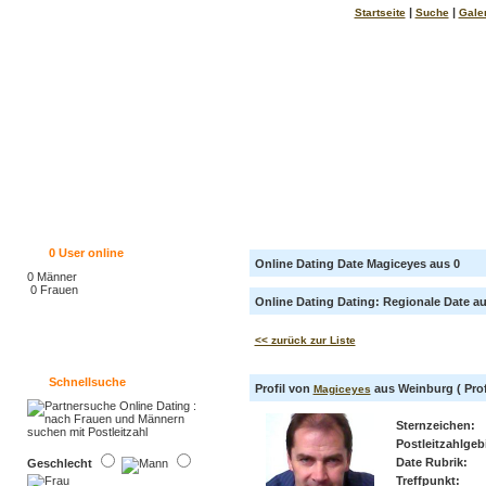
|
|
Startseite
Suche
Gale
0
User online
Online Dating Date Magiceyes aus 0
0 Männer
0 Frauen
Online Dating Dating: Regionale Date auf
<< zurück zur Liste
Schnellsuche
Profil von
aus Weinburg ( Profi
Magiceyes
Sternzeichen:
Postleitzahlgebi
Date Rubrik:
Geschlecht
Treffpunkt: