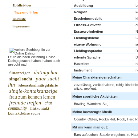
Zufallsbilder
Ausbildung
L
Religion
k
Tips und Infos
Erscheinungsbild
k
Clubliste
Fitness-Aktivität
e
Impressum
Essgewohnheiten
N
Lieblingsküche
G
eigene Wohnung
ja
Lieblingssprache
D
Leute die nach Weinburg Online
erlernte Sprache
D
Dating gesucht haben, haben auch
Haustiere
n
gesucht nach:
Instrument
n
datingchat
flirtanzeigen
Meine Charaktereigenschaften
paar sucht
singel sucht
ihn
zuverlässig, zurückhaltend, ruhig, kinderlie
lebensabschnittsgefährte
witzig, gepflegt,
single-kontaktanzeige
frau zum kennen lernen
Meine sportliche Aktivitäten
freunde treffen
chat
Bowling, Wandern, Ski,
community
flirtkontakt
Meine bevorzugte Musik
kontaktbörse suche
Country, Oldies, Rockn Roll, Rock, Hard R
Mit mir kann man gut:
Bars aufsuchen, Spazieren gehen, zu Hau