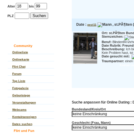
Alter
bis
PLZ
Date :
, st.PÃ¶lten 
pezi11
Ort: st.PÃ¶lten Bund
Sternzeichen:
Beruf:
BlindenfÃ¼hrh
Date Rubrik: Freund
Community
Beschreibung:
Ich b
Onlineliste
Kein Problem hast, ist 
Date gesucht mit:
Onlinekarte
Traumpartner:
einen 
Kontakt zu
Flirt Chat
Forum
Top Liste
Fotogalerie
Geburtstage
Suche anpassen für Online Dating : 
Veranstaltungen
Bundesland/Kreis/Ort
Webcams
Kontaktanzeigen
Geschlecht (Frau, Mann)
Dates suchen
Flirt und Fun