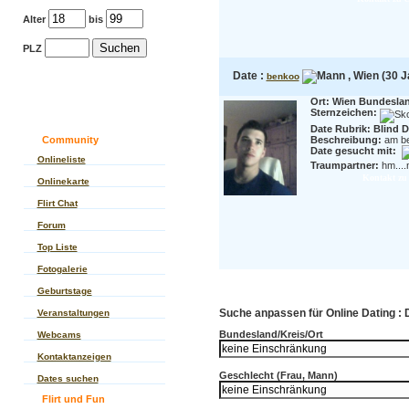
Alter
bis
PLZ
Date :
, Wien (30 J
benkoo
Ort: Wien Bundesla
Sternzeichen:
Date Rubrik: Blind D
Community
Beschreibung:
am be
Date gesucht mit:
Onlineliste
Traumpartner:
hm....
Kontakt zu
Onlinekarte
Flirt Chat
Forum
Top Liste
Fotogalerie
Geburtstage
Suche anpassen für Online Dating : 
Veranstaltungen
Bundesland/Kreis/Ort
Webcams
Kontaktanzeigen
Geschlecht (Frau, Mann)
Dates suchen
Flirt und Fun