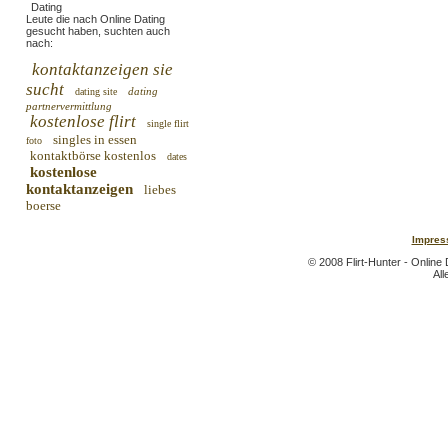
Leute die nach Online Dating
gesucht haben, suchten auch
nach:
kontaktanzeigen sie
sucht
dating
dating site
partnervermittlung
kostenlose flirt
single flirt
singles in essen
foto
kontaktbörse kostenlos
dates
kostenlose
kontaktanzeigen
liebes
boerse
Impres
© 2008 Flirt-Hunter - Online
All