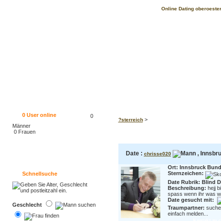
Online Dating oberoester
0
User online
0
>
?sterreich
Männer
0 Frauen
Date :
, Innsbru
chrisse020
Ort: Innsbruck Bunde
Sternzeichen:
Schnellsuche
Date Rubrik: Blind D
Beschreibung:
hejj 
spass wenn ihr was wis
Date gesucht mit:
Geschlecht
Traumpartner:
suche 
einfach melden...
Kontakt zu c