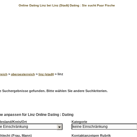
Online Dating Linz bei Linz (Stadt) Dating : Sie sucht Paar Fische
>
>
> linz
reich
oberoesterreich
linz (stadt)
e Suchergebnisse gefunden. Bitte wählen Sie andere Suchkriterien.
e anpassen für Linz Online Dating : Dating
esland/Kreis/Ort
Kategorie
hlecht (Frau, Mann)
Kontaktanzeigen Rubrik