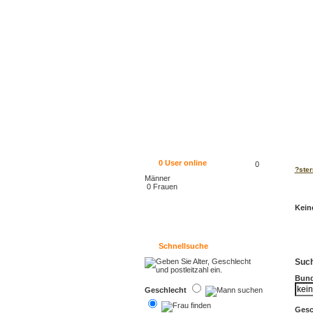
0
User online
0
?ster
Männer
0 Frauen
Kein
Schnellsuche
Such
Bund
Geschlecht
Gesc