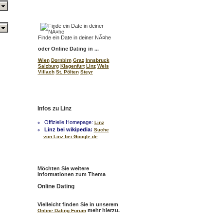
Finde ein Date in deiner NÃ¤he
oder Online Dating in ...
Wien
Dornbirn
Graz
Innsbruck
Salzburg
Klagenfurt
Linz
Wels
Villach
St. Pölten
Steyr
Infos zu Linz
Offizielle Homepage:
Linz
Linz bei wikipedia:
Suche
von Linz bei Google.de
Möchten Sie weitere
Informationen zum Thema
Online Dating
Vielleicht finden Sie in unserem
mehr hierzu.
Online Dating Forum