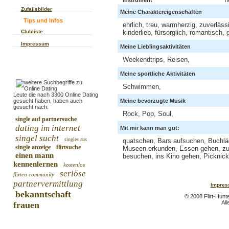
Instrument
n
Zufallsbilder
Meine Charaktereigenschaften
Tips und Infos
ehrlich, treu, warmherzig, zuverläss
Clubliste
kinderlieb, fürsorglich, romantisch, 
Impressum
Meine Lieblingsaktivitäten
Weekendtrips, Reisen,
Meine sportliche Aktivitäten
Schwimmen,
Leute die nach 3300 Online Dating
gesucht haben, haben auch
Meine bevorzugte Musik
gesucht nach:
Rock, Pop, Soul,
single auf partnersuche
dating im internet
Mit mir kann man gut:
singel sucht
singles aus
quatschen, Bars aufsuchen, Buchläd
single anzeige
flirtsuche
Museen erkunden, Essen gehen, zu 
einen mann
besuchen, ins Kino gehen, Picknic
kennenlernen
kostenlos
seriöse
flirten community
partnervermittlung
Impres
bekanntschaft
© 2008 Flirt-Hunt
All
frauen