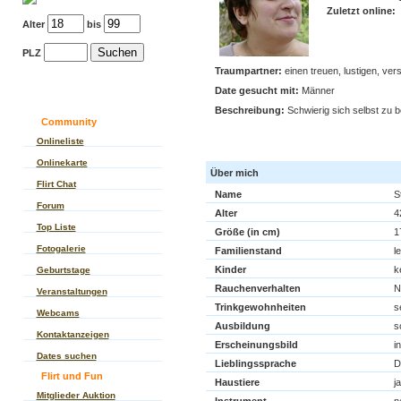
Zuletzt online:
Alter
bis
PLZ
Traumpartner:
einen treuen, lustigen, ve
Date gesucht mit:
Männer
Beschreibung:
Schwierig sich selbst zu b
Community
Kontakt zu Stina7
Onlineliste
Onlinekarte
Über mich
Flirt Chat
Name
S
Forum
Alter
4
Top Liste
Größe (in cm)
1
Fotogalerie
Familienstand
l
Kinder
k
Geburtstage
Rauchenverhalten
N
Veranstaltungen
Trinkgewohnheiten
s
Webcams
Ausbildung
s
Kontaktanzeigen
Erscheinungsbild
in
Dates suchen
Lieblingssprache
D
Flirt und Fun
Haustiere
ja
Mitglieder Auktion