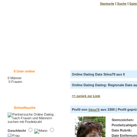
|
|
Startseite
Suche
Gale
0
User online
Online Dating Date Stina79 aus 0
0 Männer
0 Frauen
Online Dating Dating: Regionale Date auf
<< zurück zur Liste
Schnellsuche
Profil von
aus 3300 ( Profil geprüf
Stina79
Sternzeichen:
Postleitzahlgebi
Date Rubrik:
Geschlecht
Date Entfernun