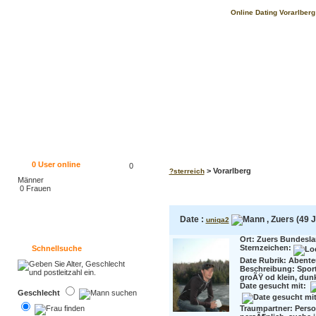
Online Dating Vorarlberg
0
User online
0
> Vorarlberg
?sterreich
Männer
0 Frauen
Date :
, Zuers (49 J
uniqa2
Ort: Zuers Bundesla
Sternzeichen:
Schnellsuche
Date Rubrik: Abente
Beschreibung:
Sport
groÃŸ od klein, dunke
Date gesucht mit:
Geschlecht
Traumpartner:
Perso