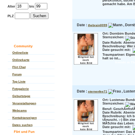
persÃ¶nlich, suche i
gemacht habe. Am Be
Alter
bis
Kontakt zu
PLZ
Date :
, Dornb
thebrain0099
Ort: Dornbirn Bunde
Sternzeichen:
Date Rubrik: Abente
Community
Beschreibung:
Wer i
Date gesucht mit:
Onlineliste
Traumpartner:
Eigen
halt so ist...
Onlinekarte
Kontakt zu Th
Flirt Chat
Forum
Top Liste
Fotogalerie
Date :
, Lusten
sternenfee71
Geburtstage
Ort: Lustenau Bunde
Veranstaltungen
Sternzeichen:
Beruf:
GeschÃ¤ftsfÃ
Webcams
Date Rubrik: Abente
Beschreibung:
Ich b
Kontaktanzeigen
tÃ¤uscht. :-) Bin zi
MÃ¶chte das Leben g
Dates suchen
Date gesucht mit:
Flirt und Fun
Traumpartner:
Das A