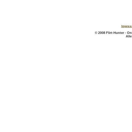
Impres
© 2008 Flirt-Hunter - On
All