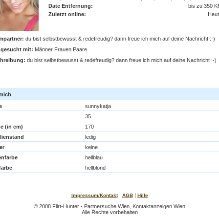
Date Entfernung:
bis zu 350 
Zuletzt online:
Heut
mpartner:
du bist selbstbewusst & redefreudig? dann freue ich mich auf deine Nachricht :-)
 gesucht mit:
Männer Frauen Paare
hreibung:
du bist selbstbewusst & redefreudig? dann freue ich mich auf deine Nachricht :-)
jetzt flirten mit sunnykatja
mich
e
sunnykatja
35
e (in cm)
170
lienstand
ledig
er
keine
nfarbe
hellblau
farbe
hellblond
|
|
Impressum/Kontakt
AGB
Hilfe
© 2008 Flirt-Hunter - Partnersuche Wien, Kontaktanzeigen Wien
Alle Rechte vorbehalten