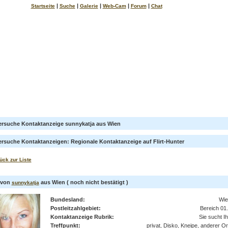
|
|
|
|
|
Startseite
Suche
Galerie
Web-Cam
Forum
Chat
ersuche Kontaktanzeige sunnykatja aus Wien
ersuche Kontaktanzeigen: Regionale Kontaktanzeige auf Flirt-Hunter
ück zur Liste
l von
aus Wien ( noch nicht bestätigt )
sunnykatja
Bundesland:
Wie
Postleitzahlgebiet:
Bereich 01.
Kontaktanzeige Rubrik:
Sie sucht I
Treffpunkt:
privat, Disko, Kneipe, anderer Or