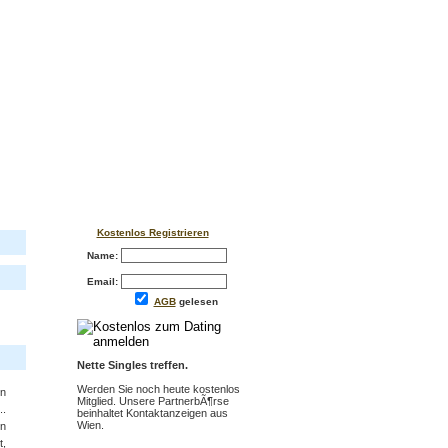
Kostenlos Registrieren
Name:
Email:
AGB
gelesen
Nette Singles treffen.
Werden Sie noch heute kostenlos
n
Mitglied. Unsere PartnerbÃ¶rse
..
beinhaltet Kontaktanzeigen aus
Wien.
hn
t,