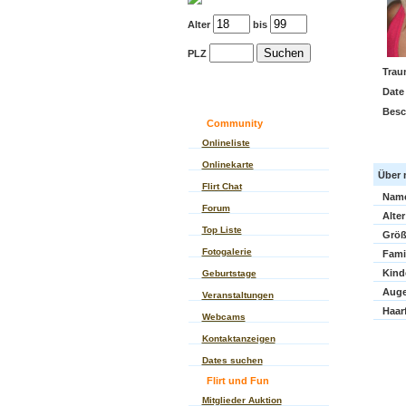
Alter
bis
PLZ
Trau
Date
Besc
Community
Onlineliste
Onlinekarte
Über 
Flirt Chat
Nam
Forum
Alter
Top Liste
Größ
Fotogalerie
Fami
Kind
Geburtstage
Auge
Veranstaltungen
Haar
Webcams
Kontaktanzeigen
Dates suchen
Flirt und Fun
Mitglieder Auktion