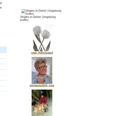
KM
e
Singles in Deiner Umgebung
treffen.
elah, Pillichsdorf
michaela1103, Linz