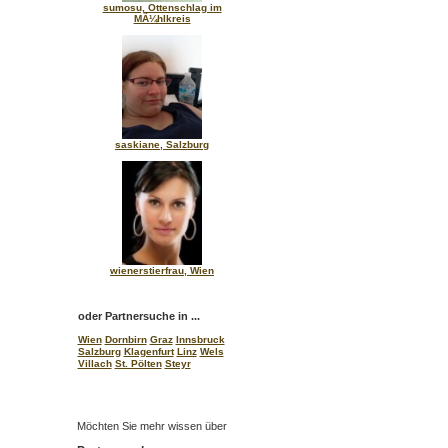
sumosu, Ottenschlag im
MÃ¼hlkreis
saskiane, Salzburg
wienerstierfrau, Wien
oder Partnersuche in ...
Wien
Dornbirn
Graz
Innsbruck
Salzburg
Klagenfurt
Linz
Wels
Villach
St. Pölten
Steyr
Möchten Sie mehr wissen über