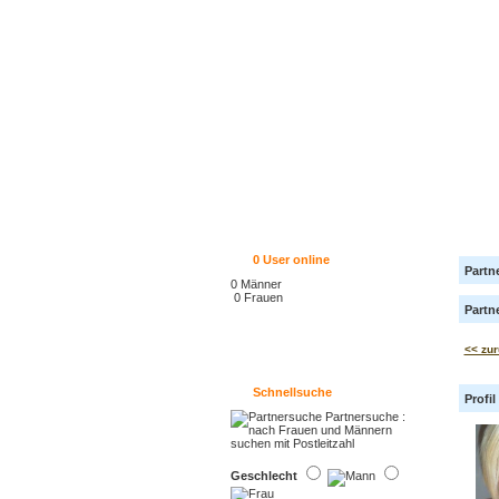
0
User online
Partn
0 Männer
0 Frauen
Partn
<< zur
Schnellsuche
Profi
Geschlecht