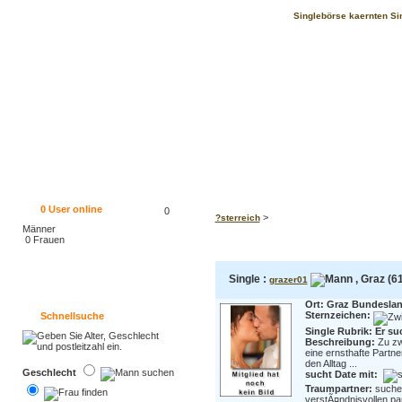
Singlebörse kaernten Sing
0
User online
0
>
?sterreich
Männer
0 Frauen
Single :
, Graz (61
grazer01
Ort: Graz Bundeslan
Sternzeichen:
Schnellsuche
Single Rubrik: Er su
Beschreibung:
Zu zw
eine ernsthafte Partne
den Alltag ...
Geschlecht
sucht Date mit:
Traumpartner:
suche 
verstÃ¤ndnisvollen par