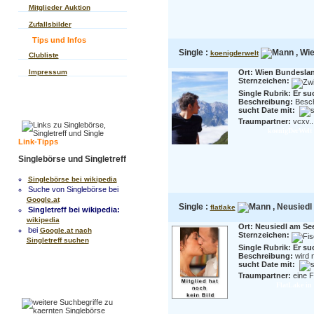
Mitglieder Auktion
Zufallsbilder
Tips und Infos
Single :
, Wie
koenigderwelt
Clubliste
Impressum
Ort: Wien Bundesla
Sternzeichen:
Single Rubrik: Er su
Beschreibung:
Beschr
sucht Date mit:
Traumpartner:
vcxv..
koenigDerWelt 
Link-Tipps
Singlebörse und Singletreff
Singlebörse bei wikipedia
Suche von Singlebörse bei
Google.at
Single :
, Neusiedl
flatlake
Singletreff bei wikipedia:
wikipedia
Ort: Neusiedl am S
bei
Google.at nach
Sternzeichen:
Singletreff suchen
Single Rubrik: Er su
Beschreibung:
wird 
sucht Date mit:
Traumpartner:
eine F
FlatLake in 