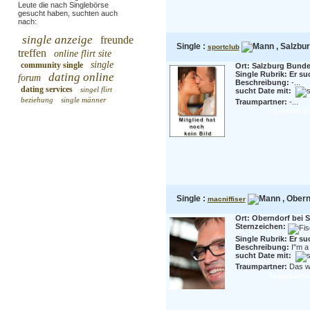
Leute die nach Singlebörse
gesucht haben, suchten auch
nach:
single anzeige
freunde
Single :
, Salzbur
sportclub
treffen
online flirt site
single
community single
Ort: Salzburg Bunde
Single Rubrik: Er su
dating online
forum
Beschreibung:
-...
dating services
singel flirt
sucht Date mit:
beziehung
single männer
Traumpartner:
-...
sportclub in
Single :
, Obern
macniffiser
Ort: Oberndorf bei 
Sternzeichen:
Single Rubrik: Er su
Beschreibung:
I"m a 
sucht Date mit:
Traumpartner:
Das wa
Macniffiser i