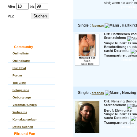
sind; wenn sie auch no
Alter
bis
grazer01 in 
PLZ
Single :
, Hartkirc
fastman
Ort: Hartkirchen kae
Sternzeichen:
Single Rubrik: Er su
Community
Beschreibung:
ausda
sucht Date mit:
Onlineliste
Traumpartner:
gelegen
fastman in 
Onlinekarte
Flirt Chat
Forum
Top Liste
Fotogalerie
Single :
, Nenzing 
arconos
Geburtstage
Ort: Nenzing Bundes
Veranstaltungen
Sternzeichen:
Beruf:
Elektroniker
Webcams
Single Rubrik: Er su
sucht Date mit:
Kontaktanzeigen
Traumpartner:
:-)...
Dates suchen
Arconos in 
Flirt und Fun