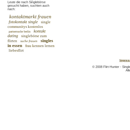
Leute die nach Singlebörse
gesucht haben, suchten auch
nach:
kontaktmarkt frauen
fotokontakt single
single
communitys kostenlos
kontakt
partnersuche berlin
dating
singlebörse zum
singles
flirten
suche frauen
in essen
frau kennen lernen
liebesflirt
Impres
© 2008 Flirt-Hunter - Sing
All