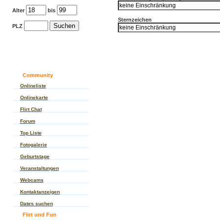
Alter
bis
Sternzeichen
PLZ
Community
Onlineliste
Onlinekarte
Flirt Chat
Forum
Top Liste
Fotogalerie
Geburtstage
Veranstaltungen
Webcams
Kontaktanzeigen
Dates suchen
Flirt und Fun