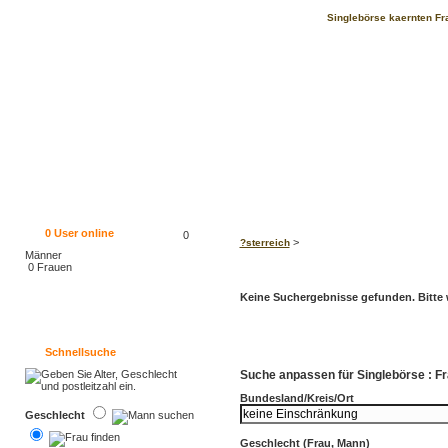
Singlebörse kaernten Fra
0
User online
0
>
?sterreich
Männer
0 Frauen
Keine Suchergebnisse gefunden. Bitte w
Schnellsuche
Suche anpassen für Singlebörse : Fr
Bundesland/Kreis/Ort
Geschlecht
Geschlecht (Frau, Mann)