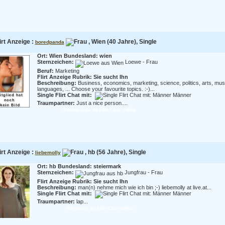
irt Anzeige :
, Wien (40 Jahre), Single
boredpanda
Ort: Wien Bundesland: wien
Sternzeichen:
Loewe - Frau
Beruf:
Marketing
Flirt Anzeige Rubrik: Sie sucht Ihn
Beschreibung:
Business, economics, marketing, science, politics, arts, mus
languages, ... Choose your favourite topics. :-)...
Single Flirt Chat mit:
Männer
Traumpartner:
Just a nice person....
boredpanda im Flirt Chat treffen
irt Anzeige :
, hb (56 Jahre), Single
liebemolly
Ort: hb Bundesland: steiermark
Sternzeichen:
Jungfrau - Frau
Flirt Anzeige Rubrik: Sie sucht Ihn
Beschreibung:
man(n) nehme mich wie ich bin ;-) liebemolly at live.at...
Single Flirt Chat mit:
Männer
Traumpartner:
lap...
liebemolly im Flirt Chat treffen