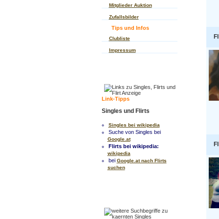
Mitglieder Auktion
Zufallsbilder
Tips und Infos
Fl
Clubliste
Impressum
Link-Tipps
Singles und Flirts
Singles bei wikipedia
Suche von Singles bei
Google.at
Fl
Flirts bei wikipedia:
wikipedia
bei
Google.at nach Flirts
suchen