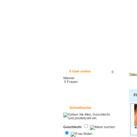
0
User online
0
?ster
Männer
0 Frauen
Fl
Schnellsuche
Geschlecht