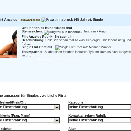
irt Anzeige :
, Innsbruck (45 Jahre), Single
schwarzerose
Ort: Innsbruck Bundesland: tirol
Sternzeichen:
Jungfrau - Frau
Flirt Anzeige Rubrik: Sie sucht Ihn
Beschreibung:
Hallo, ich schau mal so was sich ergibt - bin lebenslustig und
froh......
Single Flirt Chat mit:
Männer
Traumpartner:
Suche einen feschen lockeren Typ, mit dem es nicht langweil
wird!...
schwarzerose im Flirt Chat treffen
e anpassen für Singles : weibliche Flirts
esland/Kreis/Ort
Kategorie
hlecht (Frau, Mann)
Kontaktanzeigen Rubrik
nzeichen
Alter