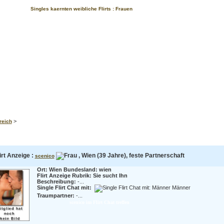
Singles kaernten weibliche Flirts : Frauen
>
reich
irt Anzeige :
, Wien (39 Jahre), feste Partnerschaft
scenico
Ort: Wien Bundesland: wien
Flirt Anzeige Rubrik: Sie sucht Ihn
Beschreibung:
-...
Single Flirt Chat mit:
Männer
Traumpartner:
-...
scenico im Flirt Chat treffen