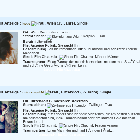
irt Anzeige :
, Wien (35 Jahre), Single
inoue
Ort: Wien Bundesland: wien
Sternzeichen:
Skorpion - Frau
Beruf:
freiberuflich
Flirt Anzeige Rubrik: Sie sucht Ihn
Beschreibung:
Ich bin romantisch, offen , humorvoll und schÃ¤tze ehrliche
Menschen....
Single Flirt Chat mit:
Männer
Traumpartner:
Einen Partner der mit mir harmoniert, mit dem man SpaÃŸ h
und schÃ¶ne GesprÃ¤che fÃ¼hren kann....
Inoue im Flirt Chat treffen
irt Anzeige :
, Hitzendorf (55 Jahre), Single
schutzengel44
Ort: Hitzendorf Bundesland: steiermark
Sternzeichen:
Zwillinge - Frau
Flirt Anzeige Rubrik: Sie sucht Ihn
Beschreibung:
"Besonders sind nicht die Menschen, die am besten ausseh
am beliebtesten sind, viele Freunde haben oder am meisten Geld besitzen.
Besonders si...
Single Flirt Chat mit:
Frauen
Traumpartner:
Einen Mann der mich auf HÃ¤nden trÃ¤gt....
schutzengel44 im Flirt Chat treffen