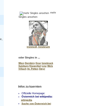
mehr
Singles ansehen
ic,
ironmedl, Innsbruck
oder Singles in ...
Wien
Dornbirn
Graz
Innsbruck
Salzburg
Klagenfurt
Linz
Wels
Villach
St. Pölten
Steyr
Infos zu kaernten
Offizielle Homepage:
Österreich bei wikipedia:
wikipedia
Suche von Österreich bei