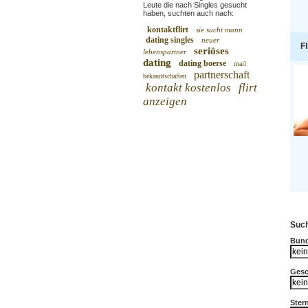
Leute die nach Singles gesucht
haben, suchten auch nach:
kontaktflirt
sie sucht mann
dating singles
neuer
Fl
seriöses
lebenspartner
dating
dating boerse
mail
partnerschaft
bekanntschaften
kontakt kostenlos
flirt
anzeigen
Such
Bund
Gesc
Ster