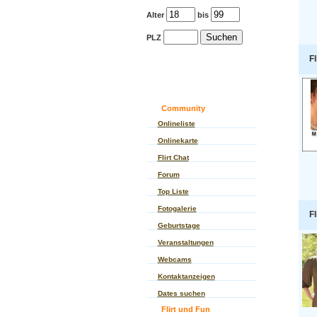
Alter
bis
PLZ
Fl
Community
Onlineliste
Onlinekarte
Flirt Chat
Forum
Top Liste
Fotogalerie
Fl
Geburtstage
Veranstaltungen
Webcams
Kontaktanzeigen
Dates suchen
Flirt und Fun