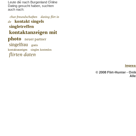
Leute die nach Burgenland Online
Dating gesucht haben, suchten
auch nach:
chat freundschaften
dating flirt in
kontakt singels
de
singletreffen
kontaktanzeigen mit
photo
neuer partner
singelfrau
gratis
kontaktanzeigen
singles kostenlos
flirten daten
Impres
© 2008 Flirt-Hunter - On
All