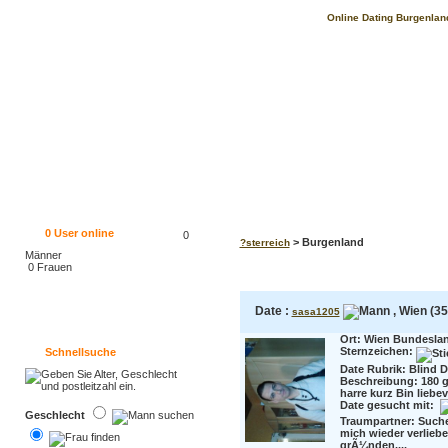
Online Dating Burgenland
0
User online
0
> Burgenland
?sterreich
Männer
0 Frauen
Date :
, Wien (35
sasa1205
Ort: Wien Bundesla
Sternzeichen:
Schnellsuche
Date Rubrik: Blind D
Beschreibung:
180 
harre kurz Bin liebevo
Date gesucht mit:
Geschlecht
Traumpartner:
Suche
mich wieder verlieben
grÃ¼nden....