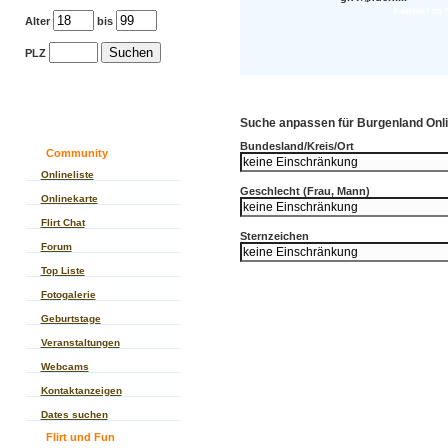
Kontakt zu 
Alter
bis
PLZ
Suche anpassen für Burgenland Onlin
Bundesland/Kreis/Ort
Community
Onlineliste
Geschlecht (Frau, Mann)
Onlinekarte
Flirt Chat
Sternzeichen
Forum
Top Liste
Fotogalerie
Geburtstage
Veranstaltungen
Webcams
Kontaktanzeigen
Dates suchen
Flirt und Fun