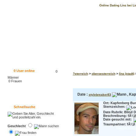
Online Dating Linz bei L
0
User online
0
>
>
>
?sterreich
oberoesterreich
linz (stadt)
Männer
0 Frauen
Date :
, Kap
stylebreaker83
Ort: Kapfenberg Bund
Sternzeichen:
Schnellsuche
Date Rubrik: Blind D
Beschreibung:
fÃ¼ll
Date gesucht mit:
Traumpartner:
fÃ¼ll 
Geschlecht
Kontakt zu sty