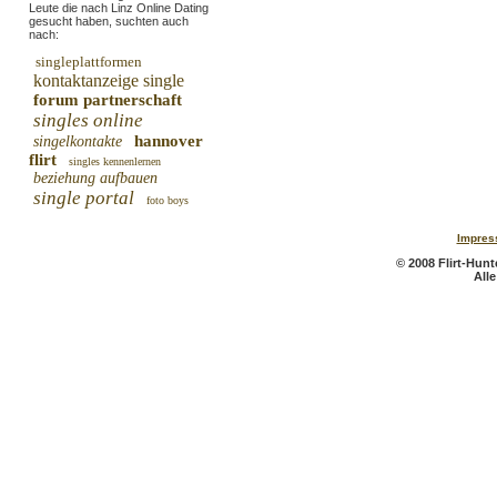
Leute die nach Linz Online Dating
gesucht haben, suchten auch
nach:
singleplattformen
kontaktanzeige single
forum partnerschaft
singles online
hannover
singelkontakte
flirt
singles kennenlernen
beziehung aufbauen
single portal
foto boys
Impres
© 2008 Flirt-Hunte
All