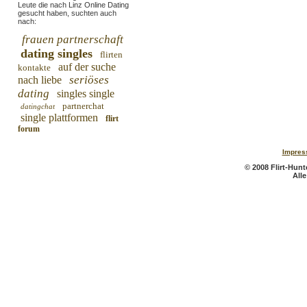
Leute die nach Linz Online Dating
gesucht haben, suchten auch
nach:
frauen partnerschaft
dating singles
flirten
auf der suche
kontakte
seriöses
nach liebe
dating
singles single
partnerchat
datingchat
single plattformen
flirt
forum
Impres
© 2008 Flirt-Hunte
All