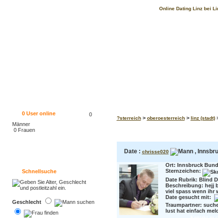
Online Dating Linz bei Li
0
User online
0
>
>
>
?sterreich
oberoesterreich
linz (stadt)
Männer
0 Frauen
Date :
, Innsbru
chrisse020
Ort: Innsbruck Bundes
Sternzeichen:
Schnellsuche
Date Rubrik: Blind D
Beschreibung:
hejj 
viel spass wenn ihr w
Date gesucht mit:
Geschlecht
Traumpartner:
suche
lust hat einfach meld
Kontakt zu c