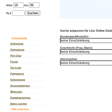
Alter
bis
PLZ
Suche anpassen für Linz Online Datin
Bundesland/Kreis/Ort
Community
Onlineliste
Geschlecht (Frau, Mann)
Onlinekarte
Flirt Chat
Sternzeichen
Forum
Top Liste
Fotogalerie
Geburtstage
Veranstaltungen
Webcams
Kontaktanzeigen
Dates suchen
Flirt und Fun