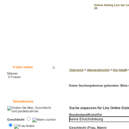
Online Dating Linz bei Li
30
0
User online
0
>
>
>
?sterreich
oberoesterreich
linz (stadt)
Männer
0 Frauen
Keine Suchergebnisse gefunden. Bitte w
Schnellsuche
Suche anpassen für Linz Online Datin
Bundesland/Kreis/Ort
Geschlecht
Geschlecht (Frau, Mann)