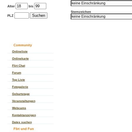
Alter
bis
Sternzeichen
PLZ
Community
Onlineliste
Onlinekarte
Flirt Chat
Forum
Top Liste
Fotogalerie
Geburtstage
Veranstaltungen
Webcams
Kontaktanzeigen
Dates suchen
Flirt und Fun