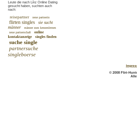
Leute die nach Linz Online Dating
gesucht haben, suchten auch
nach:
reisepartner
neue partnerin
flirten singles
sie sucht
männer
männer zum kennenlernen
online
neue partnerschaft
kontaktanzeige
singles finden
suche single
partnersuche
singleboerse
Impres
© 2008 Flirt-Hunte
All