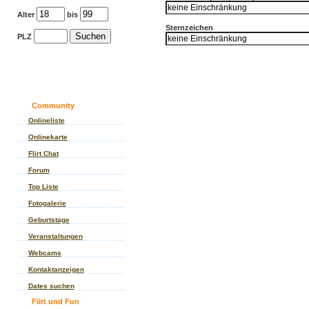
Alter
bis
Sternzeichen
PLZ
Community
Onlineliste
Onlinekarte
Flirt Chat
Forum
Top Liste
Fotogalerie
Geburtstage
Veranstaltungen
Webcams
Kontaktanzeigen
Dates suchen
Flirt und Fun