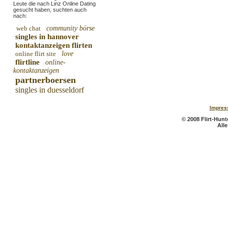
Leute die nach Linz Online Dating
gesucht haben, suchten auch
nach:
web chat
community börse
singles in hannover
kontaktanzeigen flirten
online flirt site
love
flirtline
online-
kontaktanzeigen
partnerboersen
singles in duesseldorf
Impres
© 2008 Flirt-Hunte
All