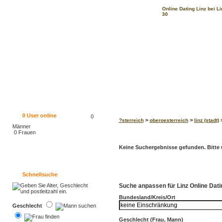
Online Dating Linz bei Li
30
0
User online
0
>
>
>
?sterreich
oberoesterreich
linz (stadt)
Männer
0 Frauen
Keine Suchergebnisse gefunden. Bitte w
Schnellsuche
Suche anpassen für Linz Online Datin
Bundesland/Kreis/Ort
Geschlecht
Geschlecht (Frau, Mann)