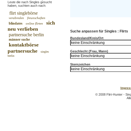
Leute die nach Singles gesucht
haben, suchten auch nach:
flirt singlebörse
verabreden
freunschaften
sich
blindates
online flirten
neu verlieben
Suche anpassen für Singles : Flirts
partnersuche berlin
Bundesland/Kreis/Ort
männer suche
kontaktbörse
partnersuche
Geschlecht (Frau, Mann)
singles
berlin
Sternzeichen
Impres
© 2008 Flirt-Hunter - Sin
All