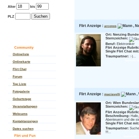
Alter
bis
PLZ
Flirt Anzeige :
, Ne
arconos
Ort: Nenzing Bundes
Sternzeichen:
Beruf:
Elektroniker
Community
Flirt Anzeige Rubrik:
Single Flirt Chat mit
Onlineliste
Traumpartner:
:-)...
Arconos im
Onlinekarte
Flirt Chat
Forum
Top Liste
Fotogalerie
Flirt Anzeige :
, 
maciavelli
Geburtstage
Ort: Wien Bundesla
Veranstaltungen
Sternzeichen:
Flirt Anzeige Rubrik:
Webcams
Beschreibung:
Hallo
Abenteuern und die si
Kontaktanzeigen
Single Flirt Chat mit
Traumpartner:
Suche 
Dates suchen
!!!...
Flirt und Fun
maciavelli i