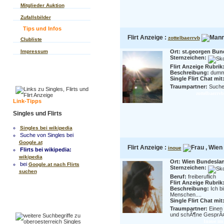
Mitglieder Auktion
Zufallsbilder
Tips und Infos
Flirt Anzeige :
zottelbaerrvb
Clubliste
Impressum
Ort: st.georgen Bun
Sternzeichen:
Flirt Anzeige Rubrik
Beschreibung:
dumm
Single Flirt Chat mit
Traumpartner:
Suche 
zottelbaerrvb
Link-Tipps
Singles und Flirts
Singles bei wikipedia
Suche von Singles bei
Google.at
Flirt Anzeige :
, Wien 
inoue
Flirts bei wikipedia:
wikipedia
Ort: Wien Bundesla
bei
Google.at nach Flirts
Sternzeichen:
suchen
Beruf:
freiberuflich
Flirt Anzeige Rubrik
Beschreibung:
Ich b
Menschen....
Single Flirt Chat mit
Traumpartner:
Einen
und schÃ¶ne GesprÃ¤
Inoue im 