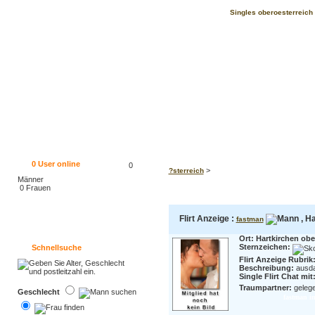
Singles oberoesterreich F
0
User online
0
>
?sterreich
Männer
0 Frauen
Flirt Anzeige :
, Ha
fastman
Ort: Hartkirchen obe
Sternzeichen:
Schnellsuche
Flirt Anzeige Rubrik:
Beschreibung:
ausda
Single Flirt Chat mit
Traumpartner:
gelegen
Geschlecht
fastman im