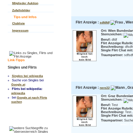
Mitglieder Auktion
Zufallsbilder
Tips und Infos
Flirt Anzeige :
, Wien
sdfdfdf
Clubliste
Impressum
Ort: Wien Bundesla
Sternzeichen:
Beruf:
dfdf
Flirt Anzeige Rubrik
Beschreibung:
dfsdf
Single Flirt Chat mit
Traumpartner:
sdfsdf
sdfdfdf im
Link-Tipps
Singles und Flirts
Singles bei wikipedia
Suche von Singles bei
Google.at
Flirt Anzeige :
, Gra
nere22
Flirts bei wikipedia:
wikipedia
Ort: Graz Bundeslan
bei
Google.at nach Flirts
Sternzeichen:
suchen
Beruf:
Test
Flirt Anzeige Rubrik
Beschreibung:
Test..
Single Flirt Chat mit
Traumpartner:
Suche 
nere22 im 