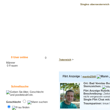
Singles oberoesterreich F
0
User online
0
>
?sterreich
Männer
0 Frauen
Flirt Anzeige :
,
martin2540
Ort: Bad Voeslau Bu
Sternzeichen:
Schnellsuche
Flirt Anzeige Rubrik:
Beschreibung:
Ziels
nicht vergessen sonst 
Single Flirt Chat mit
Geschlecht
Traumpartner:
treue 
martin2540 i