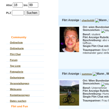
Alter
bis
PLZ
Flirt Anzeige :
,
charlie444
Ort: wien Bundeslan
Sternzeichen:
Beruf:
student
Community
Flirt Anzeige Rubrik:
Beschreibung:
also 
Onlineliste
hÃ¶ren...
Single Flirt Chat mit
Onlinekarte
Traumpartner:
Eine 
miteinander ganz einfa
Flirt Chat
charlie444 i
Forum
Top Liste
Fotogalerie
Flirt Anzeige :
, W
sammou
Geburtstage
Ort: Wien Bundesla
Veranstaltungen
Sternzeichen:
Beruf:
Unternehmer
Webcams
Flirt Anzeige Rubrik:
Beschreibung:
Humorv
Kontaktanzeigen
Single Flirt Chat mit
Traumpartner:
Frau 
Dates suchen
sammou im 
Flirt und Fun