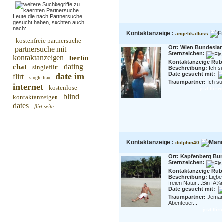
Leute die nach Partnersuche
gesucht haben, suchten auch
nach:
Kontaktanzeige :
angelikafluss
kostenfreie partnersuche
Ort: Wien Bundesla
partnersuche mit
Sternzeichen:
kontaktanzeigen
berlin
Kontaktanzeige Rubr
dating
chat
singleflirt
Beschreibung:
Ich s
Date gesucht mit:
date im
flirt
single frau
Traumpartner:
Ich su
internet
kostenlose
jetzt flirt
blind
kontaktanzeigen
dates
flirt seite
Kontaktanzeige :
dolphin40
Ort: Kapfenberg Bun
Sternzeichen:
Kontaktanzeige Rubr
Beschreibung:
Liebe
freien Natur....Bin fÃ¼r 
Date gesucht mit:
Traumpartner:
Jemand
Abenteuer...
jetzt fli