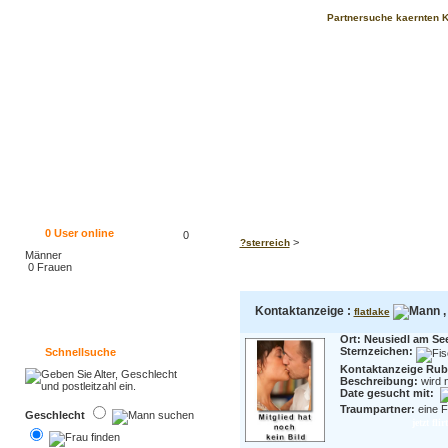
Partnersuche kaernten K
0
User online
0
>
?sterreich
Männer
0 Frauen
Kontaktanzeige :
,
flatlake
Ort: Neusiedl am S
Sternzeichen:
Schnellsuche
Kontaktanzeige Rubr
Beschreibung:
wird 
Date gesucht mit:
Traumpartner:
eine F
Geschlecht
jetzt fl