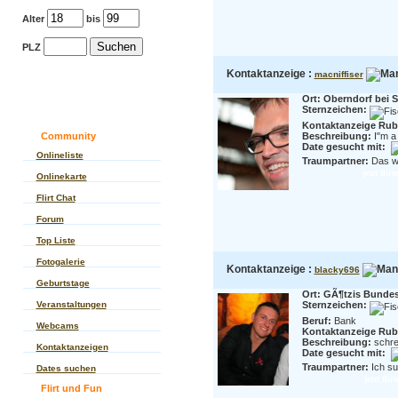
Alter
bis
PLZ
Kontaktanzeige :
macniffiser
Ort: Oberndorf bei 
Sternzeichen:
Kontaktanzeige Rubr
Community
Beschreibung:
I"m a 
Date gesucht mit:
Onlineliste
Traumpartner:
Das wa
jetzt flir
Onlinekarte
Flirt Chat
Forum
Top Liste
Fotogalerie
Kontaktanzeige :
blacky696
Geburtstage
Ort: GÃ¶tzis Bundes
Veranstaltungen
Sternzeichen:
Beruf:
Bank
Webcams
Kontaktanzeige Rubr
Beschreibung:
schrei
Kontaktanzeigen
Date gesucht mit:
Traumpartner:
Ich su
Dates suchen
jetzt fli
Flirt und Fun