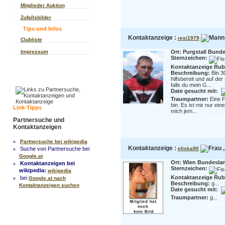
Mitglieder Auktion
Zufallsbilder
Tips und Infos
Kontaktanzeige :
resi1979
Clubliste
Impressum
Ort: Purgstall Bunde
Sternzeichen:
Kontaktanzeige Rubr
Beschreibung:
Bin 3
hilfsbereit und auf d
falls du mein G...
Date gesucht mit:
Traumpartner:
Eine F
bin. Es ist mir nur ei
Link-Tipps
mich jem...
jetzt fl
Partnersuche und
Kontaktanzeigen
Partnersuche bei wikipedia
Kontaktanzeige :
,
Suche von Partnersuche bei
eliska90
Google.at
Ort: Wien Bundesla
Kontaktanzeigen bei
Sternzeichen:
wikipedia:
wikipedia
Kontaktanzeige Rubr
bei
Google.at nach
Beschreibung:
g...
Kontaktanzeigen suchen
Date gesucht mit:
Traumpartner:
g...
jetzt fl