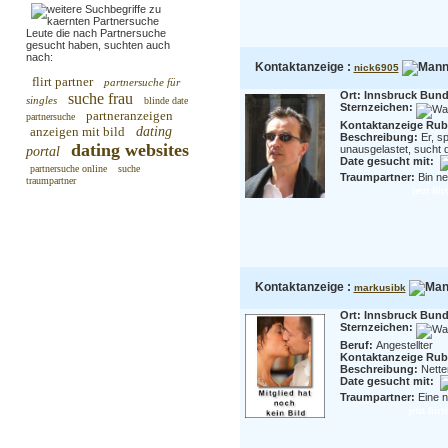
Leute die nach Partnersuche
gesucht haben, suchten auch
nach:
Kontaktanzeige :
nick6905
flirt partner
partnersuche für
Ort: Innsbruck Bunde
suche frau
singles
blinde date
Sternzeichen:
partneranzeigen
partnersuche
Kontaktanzeige Rubr
anzeigen mit bild
dating
Beschreibung:
Er, s
dating websites
unausgelastet, sucht d
portal
Date gesucht mit:
partnersuche online
suche
Traumpartner:
Bin ne
traumpartner
jetzt fl
Kontaktanzeige :
markusibk
Ort: Innsbruck Bunde
Sternzeichen:
Beruf:
Angestellter
Kontaktanzeige Rubr
Beschreibung:
Nette
Date gesucht mit:
Traumpartner:
Eine n
jetzt fli