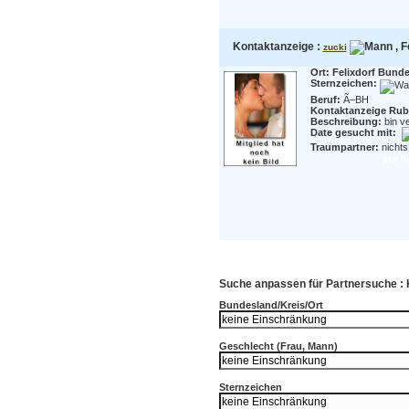
Kontaktanzeige :
, F
zucki
Ort: Felixdorf Bunde
Sternzeichen:
Beruf:
Ã–BH
Kontaktanzeige Rubr
Beschreibung:
bin v
Date gesucht mit:
Traumpartner:
nichts
jetzt f
Suche anpassen für Partnersuche :
Bundesland/Kreis/Ort
Geschlecht (Frau, Mann)
Sternzeichen