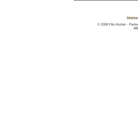
Impres
© 2008 Flirt-Hunter - Part
All