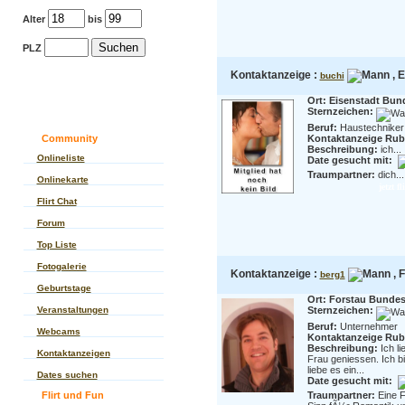
Alter
bis
PLZ
Kontaktanzeige :
, E
buchi
Ort: Eisenstadt Bun
Sternzeichen:
Beruf:
Haustechniker
Community
Kontaktanzeige Rubr
Beschreibung:
ich...
Onlineliste
Date gesucht mit:
Traumpartner:
dich...
Onlinekarte
jetzt f
Flirt Chat
Forum
Top Liste
Fotogalerie
Kontaktanzeige :
, 
berg1
Geburtstage
Ort: Forstau Bundes
Veranstaltungen
Sternzeichen:
Beruf:
Unternehmer
Webcams
Kontaktanzeige Rubr
Beschreibung:
Ich l
Kontaktanzeigen
Frau geniessen. Ich bi
liebe es ein...
Dates suchen
Date gesucht mit:
Flirt und Fun
Traumpartner:
Eine F