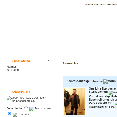
Partnersuche kaernten 
0
User online
0
>
?sterreich
Männer
0 Frauen
Kontaktanzeige :
,
titanium
Ort: Linz Bundeslan
Sternzeichen:
Schnellsuche
Kontaktanzeige Rubr
Beschreibung:
Ich s
Date gesucht mit:
Traumpartner:
Eine F
Geschlecht
jetzt fl