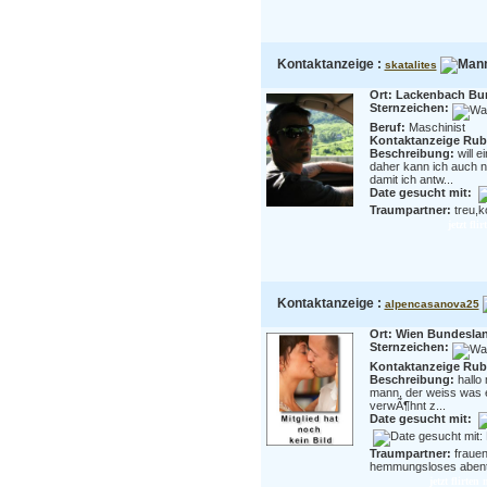
Kontaktanzeige :
skatalites
Ort: Lackenbach Bu
Sternzeichen:
Beruf:
Maschinist
Kontaktanzeige Rubr
Beschreibung:
will 
daher kann ich auch n
damit ich antw...
Date gesucht mit:
Traumpartner:
treu,k
jetzt fli
Kontaktanzeige :
alpencasanova25
Ort: Wien Bundesla
Sternzeichen:
Kontaktanzeige Rubr
Beschreibung:
hallo
mann, der weiss was e
verwÃ¶hnt z...
Date gesucht mit:
Traumpartner:
frauen
hemmungsloses abente
jetzt flirte