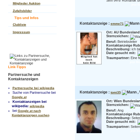
Sinn fÃ¼r Romantik un
Mitglieder Auktion
jetzt f
Zufallsbilder
Tips und Infos
Kontaktanzeige :
emme71
Clubliste
Impressum
Ort: AU Bundesland:
Sternzeichen:
Beruf:
Betriebsleiter
Kontaktanzeige Rubr
Beschreibung:
ich b
Date gesucht mit:
Traumpartner:
Eine f
jetzt fl
Link-Tipps
Partnersuche und
Kontaktanzeigen
Partnersuche bei wikipedia
Kontaktanzeige :
, 
Suche von Partnersuche bei
tomi35
Google.at
Ort: Wien Bundesla
Kontaktanzeigen bei
Sternzeichen:
wikipedia:
wikipedia
Beruf:
Ang
bei
Google.at nach
Kontaktanzeige Rubr
Kontaktanzeigen suchen
Beschreibung:
Seite
Date gesucht mit:
Traumpartner:
Seiten
jetzt f