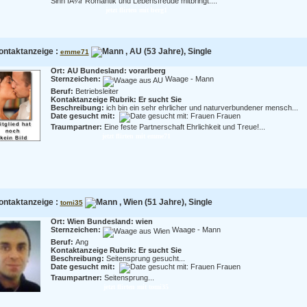
Sinn fÃ¼r Romantik und Lebensfreude mitbringt....
jetzt flirten mit berg1
ontaktanzeige :
, AU (53 Jahre), Single
emme71
Ort: AU Bundesland: vorarlberg
Sternzeichen:
Waage - Mann
Beruf:
Betriebsleiter
Kontaktanzeige Rubrik: Er sucht Sie
Beschreibung:
ich bin ein sehr ehrlicher und naturverbundener mensch...
Date gesucht mit:
Frauen
Traumpartner:
Eine feste Partnerschaft Ehrlichkeit und Treue!...
jetzt flirten mit emme71
ontaktanzeige :
, Wien (51 Jahre), Single
tomi35
Ort: Wien Bundesland: wien
Sternzeichen:
Waage - Mann
Beruf:
Ang
Kontaktanzeige Rubrik: Er sucht Sie
Beschreibung:
Seitensprung gesucht...
Date gesucht mit:
Frauen
Traumpartner:
Seitensprung...
jetzt flirten mit tomi35