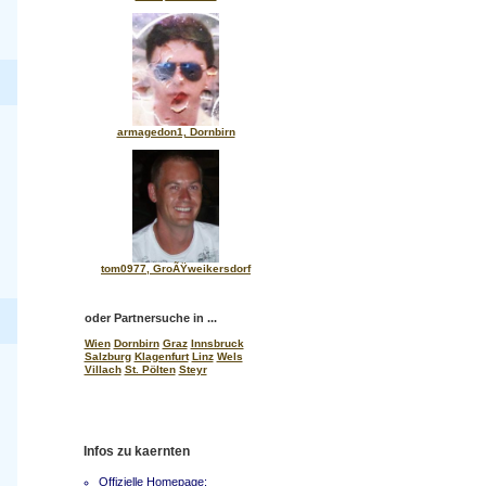
armagedon1, Dornbirn
tom0977, GroÃŸweikersdorf
oder Partnersuche in ...
Wien
Dornbirn
Graz
Innsbruck
Salzburg
Klagenfurt
Linz
Wels
Villach
St. Pölten
Steyr
Infos zu kaernten
Offizielle Homepage: