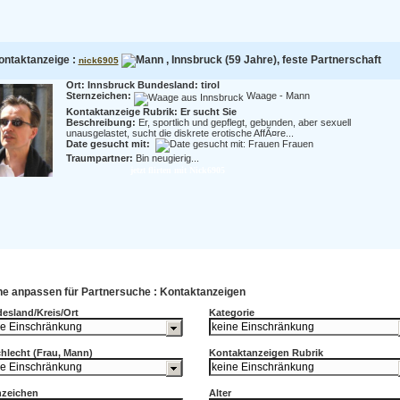
ontaktanzeige :
, Innsbruck (59 Jahre), feste Partnerschaft
nick6905
Ort: Innsbruck Bundesland: tirol
Sternzeichen:
Waage - Mann
Kontaktanzeige Rubrik: Er sucht Sie
Beschreibung:
Er, sportlich und gepflegt, gebunden, aber sexuell
unausgelastet, sucht die diskrete erotische AffÃ¤re...
Date gesucht mit:
Frauen
Traumpartner:
Bin neugierig...
jetzt flirten mit Nick6905
e anpassen für Partnersuche : Kontaktanzeigen
esland/Kreis/Ort
Kategorie
hlecht (Frau, Mann)
Kontaktanzeigen Rubrik
nzeichen
Alter