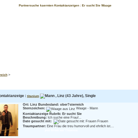
Partnersuche kaernten Kontaktanzeigen : Er sucht Sie Waage
>
reich
ontaktanzeige :
, Linz (43 Jahre), Single
titanium
Ort: Linz Bundesland: ober?sterreich
Sternzeichen:
Waage - Mann
Kontaktanzeige Rubrik: Er sucht Sie
Beschreibung:
Ich suche eine Frau!...
Date gesucht mit:
Frauen
Traumpartner:
Eine Frau die treu humorvoll und ehrlich ist....
jetzt flirten mit Titanium