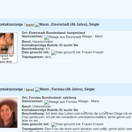
ontaktanzeige :
, Eisenstadt (46 Jahre), Single
buchi
Ort: Eisenstadt Bundesland: burgenland
Sternzeichen:
Waage - Mann
Beruf:
Haustechniker
Kontaktanzeige Rubrik: Er sucht Sie
Beschreibung:
ich...
Date gesucht mit:
Frauen
Traumpartner:
dich...
jetzt flirten mit Buchi
ontaktanzeige :
, Forstau (46 Jahre), Single
berg1
Ort: Forstau Bundesland: salzburg
Sternzeichen:
Waage - Mann
Beruf:
Unternehmer
Kontaktanzeige Rubrik: Er sucht Sie
Beschreibung:
Ich liebe das Leben und mÃ¶chte die schÃ¶nen Dinge mit ei
Frau geniessen. Ich bin bin romantisch und leidenschaftlich, lache gerne und
liebe es ein...
Date gesucht mit:
Frauen
Traumpartner:
Eine Frau die doch auch attraktiv sein sollte, gerne lacht, ein