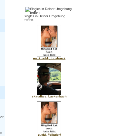
Singles in Deiner Umgebung
treffen.
markusibk, Innsbruck
skatalites, Lackenbach
ner
en
zucki, Felixdorf