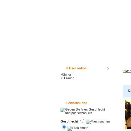
0
User online
0
?ster
Männer
0 Frauen
K
Schnellsuche
Geschlecht