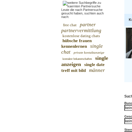
Leute die nach Partnersuche
gesucht haben, suchten auch
nach:
K
partner
free chat
partnervermittlung
kostenlose dating chats
hübsche frauen
single
kennenlernen
chat
private kontaktanzeige
single
kontakte bekanntschaften
anzeigen
single date
männer
treff mit bild
Such
Bund
Gesc
Ster