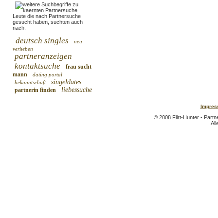
Leute die nach Partnersuche
gesucht haben, suchten auch
nach:
deutsch singles
neu
verlieben
partneranzeigen
kontaktsuche
frau sucht
mann
dating portal
singeldates
bekanntschaft
liebessuche
partnerin finden
Impres
© 2008 Flirt-Hunter - Part
All