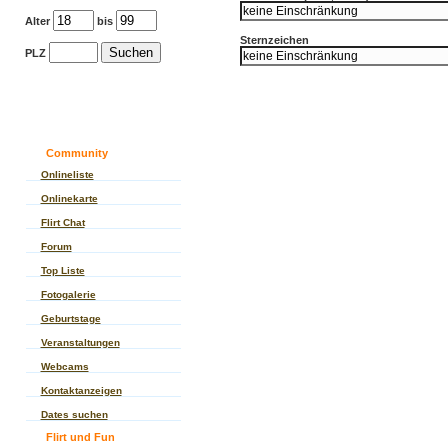
Alter
bis
Sternzeichen
PLZ
Community
Onlineliste
Onlinekarte
Flirt Chat
Forum
Top Liste
Fotogalerie
Geburtstage
Veranstaltungen
Webcams
Kontaktanzeigen
Dates suchen
Flirt und Fun