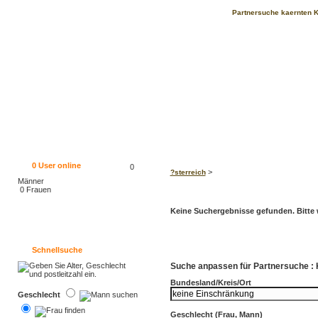
Partnersuche kaernten K
0
User online
0
>
?sterreich
Männer
0 Frauen
Keine Suchergebnisse gefunden. Bitte w
Schnellsuche
Suche anpassen für Partnersuche :
Bundesland/Kreis/Ort
Geschlecht
Geschlecht (Frau, Mann)