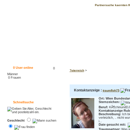
Partnersuche kaernten K
0
User online
0
>
?sterreich
Männer
0 Frauen
Kontaktanzeige :
traumfloh75
Ort: Wien Bundesla
Sternzeichen:
Schnellsuche
Beruf:
KÃ¶chinundDJ
Kontaktanzeige Rubr
Beschreibung:
Ich bi
verletzlich, .. nicht w
Geschlecht
i...
Date gesucht mit:
Traumpartner:
Was i