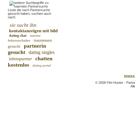
Leute die nach Partnersuche
gesucht haben, suchten auch
nach:
sie sucht ihn
kontaktanzeigen mit bild
dating chat
internet
traummann
bekanntschaften
partnerin
gesucht
gesucht
dating singles
chatten
lebenspartner
kostenlos
dating portal
Impres
© 2008 Flirt-Hunter - Part
All