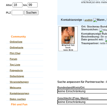
erlichkeit,ist eins mei
Alter
bis
jetzt flir
PLZ
Kontaktanzeige :
, 
andikb
Ort: Stockerau Bund
Sternzeichen:
Kontaktanzeige Rubr
Community
Beschreibung:
Bin wi
Date gesucht mit:
Onlineliste
Traumpartner:
nette 
jetzt f
Onlinekarte
Flirt Chat
Forum
Top Liste
Fotogalerie
Geburtstage
Suche anpassen für Partnersuche :
Veranstaltungen
Bundesland/Kreis/Ort
Webcams
Kontaktanzeigen
Geschlecht (Frau, Mann)
Dates suchen
Flirt und Fun