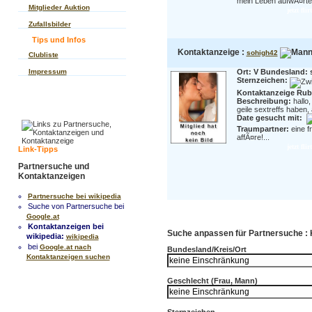
mein Leben aufwÃ¤rtet,
Mitglieder Auktion
jetzt fl
Zufallsbilder
Tips und Infos
Kontaktanzeige :
sohigh42
Clubliste
Impressum
Ort: V Bundesland: 
Sternzeichen:
Kontaktanzeige Rubr
Beschreibung:
hallo
geile sextreffs haben, a
Date gesucht mit:
Traumpartner:
eine f
affÃ¤re!...
jetzt fl
Link-Tipps
Partnersuche und
Kontaktanzeigen
Partnersuche bei wikipedia
Suche von Partnersuche bei
Google.at
Kontaktanzeigen bei
Suche anpassen für Partnersuche :
wikipedia:
wikipedia
bei
Google.at nach
Bundesland/Kreis/Ort
Kontaktanzeigen suchen
Geschlecht (Frau, Mann)
Sternzeichen