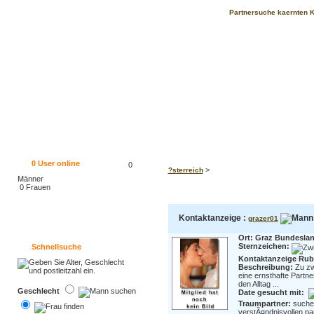
Partnersuche kaernten K
0
User online
0
>
?sterreich
Männer
0 Frauen
Kontaktanzeige :
grazer01
Ort: Graz Bundeslan
Sternzeichen:
Schnellsuche
Kontaktanzeige Rubr
Beschreibung:
Zu zw
eine ernsthafte Partne
den Alltag ...
Geschlecht
Date gesucht mit:
Traumpartner:
suche 
verstÃ¤ndnisvollen par