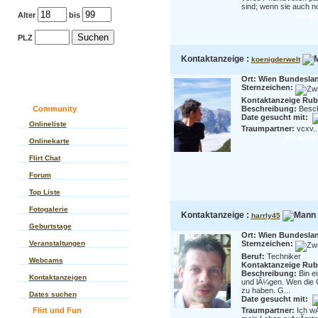
sind; wenn sie auch no
Alter
bis
jetzt fl
PLZ
Kontaktanzeige :
koenigderwelt
Ort: Wien Bundesla
Sternzeichen:
Kontaktanzeige Rubr
Community
Beschreibung:
Beschr
Date gesucht mit:
Onlineliste
Traumpartner:
vcxv..
jetzt flirt
Onlinekarte
Flirt Chat
Forum
Top Liste
Fotogalerie
Kontaktanzeige :
harrly45
Geburtstage
Ort: Wien Bundesla
Veranstaltungen
Sternzeichen:
Beruf:
Techniker
Webcams
Kontaktanzeige Rubr
Beschreibung:
Bin e
Kontaktanzeigen
und lÃ¼gen. Wen die C
zu haben. G...
Dates suchen
Date gesucht mit:
Flirt und Fun
Traumpartner:
Ich w