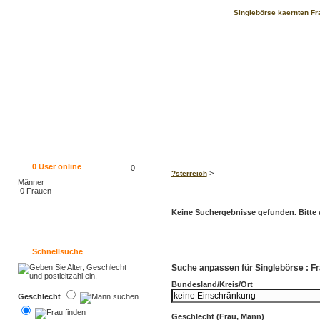
Singlebörse kaernten Fra
0
User online
0
>
?sterreich
Männer
0 Frauen
Keine Suchergebnisse gefunden. Bitte w
Schnellsuche
Suche anpassen für Singlebörse : Fr
Bundesland/Kreis/Ort
Geschlecht
Geschlecht (Frau, Mann)