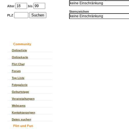
Alter
bis
Sternzeichen
PLZ
Community
Onlineliste
Onlinekarte
Flirt Chat
Forum
Top Liste
Fotogalerie
Geburtstage
Veranstaltungen
Webcams
Kontaktanzeigen
Dates suchen
Flirt und Fun