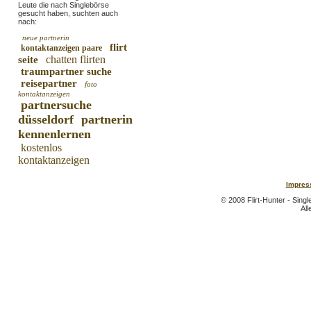
Leute die nach Singlebörse
gesucht haben, suchten auch
nach:
neue partnerin
flirt
kontaktanzeigen paare
chatten flirten
seite
traumpartner suche
reisepartner
foto
kontaktanzeigen
partnersuche
düsseldorf
partnerin
kennenlernen
kostenlos
kontaktanzeigen
Impres
© 2008 Flirt-Hunter - Sing
All