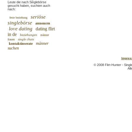
Leute die nach Singlebörse
gesucht haben, suchten auch
nach:
seriöse
feste beziehung
singlebörse
annoncen
love dating
dating flirt
in de
beziehungen
männer
single chats
frauen
männer
kontaktinserate
suchen
Impres
© 2008 Flirt-Hunter - Sing
All