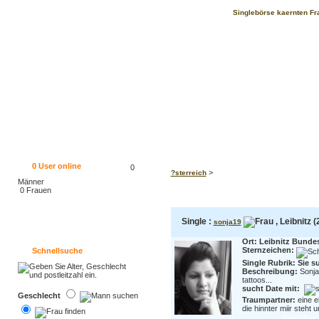
Singlebörse kaernten Fra
0
User online
0
>
?sterreich
Männer
0 Frauen
Single :
, Leibnitz (
sonja19
Ort: Leibnitz Bunde
Sternzeichen:
Schnellsuche
Single Rubrik: Sie s
Beschreibung:
Sonja
tattoos...
sucht Date mit:
Geschlecht
Traumpartner:
eine e
die hinnter miir steht 
Sonja19 in 