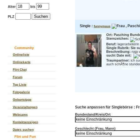
Alter
bis
PLZ
Single :
, Paschi
funnymaus
Ort: Pasching Bunde
Sternzeichen:
Beruf:
lagerarbeiterin
Community
Single Rubrik: Sie s
Beschreibung:
naja 
Onlineliste
sucht Date mit:
Traumpartner:
ich su
Onlinekarte
auch schÃ¶ne stunden m
funnymaus in
Flirt Chat
Forum
Top Liste
Fotogalerie
Geburtstage
Suche anpassen für Singlebörse : Fr
Veranstaltungen
Bundesland/Kreis/Ort
Webcams
Kontaktanzeigen
Geschlecht (Frau, Mann)
Dates suchen
Flirt und Fun