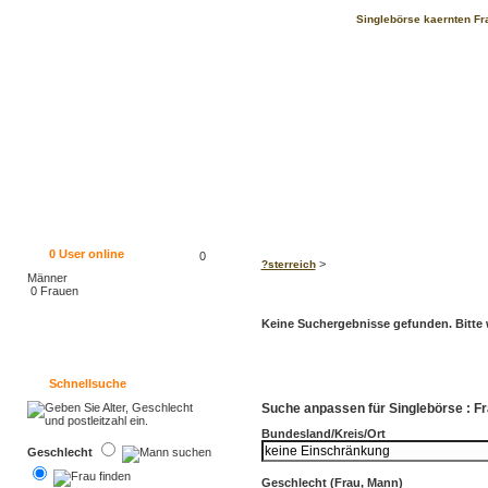
Singlebörse kaernten Fra
0
User online
0
>
?sterreich
Männer
0 Frauen
Keine Suchergebnisse gefunden. Bitte w
Schnellsuche
Suche anpassen für Singlebörse : Fr
Bundesland/Kreis/Ort
Geschlecht
Geschlecht (Frau, Mann)