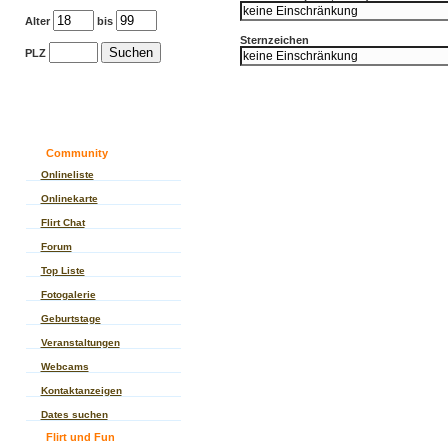
Alter
bis
Sternzeichen
PLZ
Community
Onlineliste
Onlinekarte
Flirt Chat
Forum
Top Liste
Fotogalerie
Geburtstage
Veranstaltungen
Webcams
Kontaktanzeigen
Dates suchen
Flirt und Fun