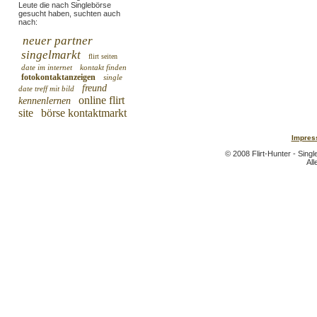
Leute die nach Singlebörse
gesucht haben, suchten auch
nach:
neuer partner
singelmarkt
flirt seiten
date im internet
kontakt finden
fotokontaktanzeigen
single
freund
date treff mit bild
online flirt
kennenlernen
site
börse kontaktmarkt
Impres
© 2008 Flirt-Hunter - Sing
All